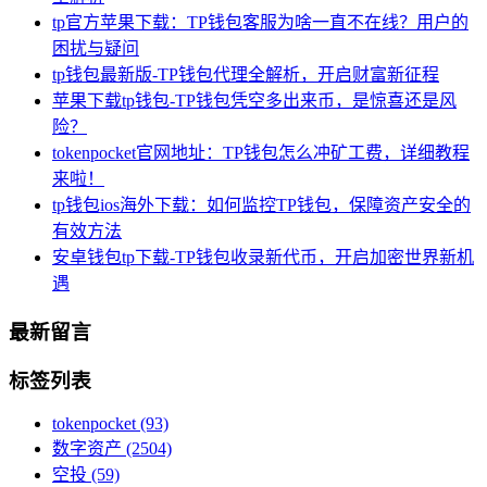
tp官方苹果下载：TP钱包客服为啥一直不在线？用户的
困扰与疑问
tp钱包最新版-TP钱包代理全解析，开启财富新征程
苹果下载tp钱包-TP钱包凭空多出来币，是惊喜还是风
险？
tokenpocket官网地址：TP钱包怎么冲矿工费，详细教程
来啦！
tp钱包ios海外下载：如何监控TP钱包，保障资产安全的
有效方法
安卓钱包tp下载-TP钱包收录新代币，开启加密世界新机
遇
最新留言
标签列表
tokenpocket
(93)
数字资产
(2504)
空投
(59)