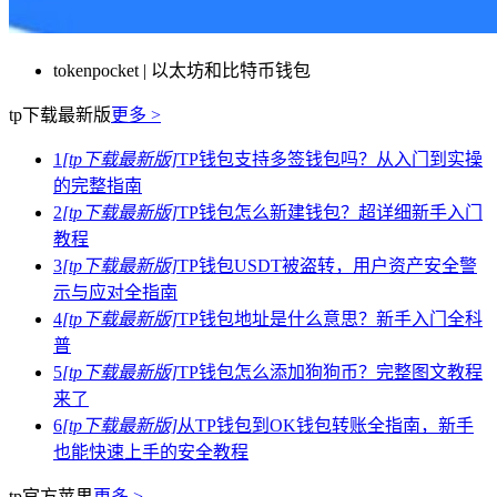
tokenpocket | 以太坊和比特币钱包
tp下载最新版
更多 >
1
[tp下载最新版]
TP钱包支持多签钱包吗？从入门到实操
的完整指南
2
[tp下载最新版]
TP钱包怎么新建钱包？超详细新手入门
教程
3
[tp下载最新版]
TP钱包USDT被盗转，用户资产安全警
示与应对全指南
4
[tp下载最新版]
TP钱包地址是什么意思？新手入门全科
普
5
[tp下载最新版]
TP钱包怎么添加狗狗币？完整图文教程
来了
6
[tp下载最新版]
从TP钱包到OK钱包转账全指南，新手
也能快速上手的安全教程
tp官方苹果
更多 >