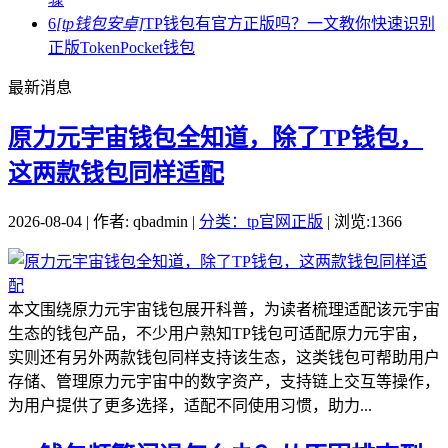
6
[tp钱包安卓]
TP钱包有官方正版吗？一文教你快速识别
正版TokenPocket钱包
最新消息
原力元宇宙钱包全知道，除了TP钱包，
这两款钱包同样适配
2026-08-04 | 作者: qbadmin |
分类：tp官网正版
| 浏览:1366
本文围绕原力元宇宙钱包展开科普，为读者梳理适配该元宇宙
生态的钱包产品，不少用户熟知TP钱包可适配原力元宇宙，
实则还有另外两款钱包同样支持该生态，这类钱包可帮助用户
存储、管理原力元宇宙中的数字资产，支持链上交互等操作，
为用户提供了更多选择，适配不同使用习惯，助力...