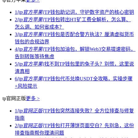
1
[tp官方苹果]
TP钱包助记词，守护数字资产的核心密钥
2
[tp官方苹果]
TP钱包转出HT矿工费全解析，怎么算、
怎么调、如何省成本？
3
[tp官方苹果]
TP钱包是否配合警方执法？厘清虚拟货币
钱包的合规边界
4
[tp官方苹果]
TP钱包加油包，解锁Web3交易提速密码，
告别转账等待焦虑
5
[tp官方苹果]
找不到TP钱包里的兔子头？别慌，这里说
清真相
6
[tp官方苹果]
TP钱包代币兑换USDT全攻略，实操步骤
+风险提示
tp官网正版
更多 >
1
[tp官网正版]
TP钱包突然连接失败？全方位排查与修复
指南
2
[tp官网正版]
TP钱包打开薄饼页面空白？先别急，这份
排查指南帮你理清问题