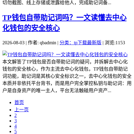
切勿截图、线上存储或泄露给他人，完成助记词备...
TP钱包自带助记词吗？一文读懂去中心
化钱包的安全核心
2026-08-03 | 作者: qbadmin |
分类：tp下载最新版
| 浏览:1153
本文解答了TP钱包是否自带助记词的疑问，并拆解去中心化
钱包的安全核心，作为主流去中心化钱包，TP钱包自带助记
词功能，助记词是其核心安全标识之一，去中心化钱包的安全
本质并非依托平台背书，而是用户完全掌控私钥与助记词：用
户是自身资产的唯一主人，平台无法触碰用户资产...
首页
上一页
2
3
4
5