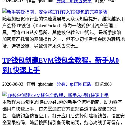
2026-08-03 | 作者: qbadmin |
分类：tp钱包安卓
| 浏览:1364
随着加密货币行业的快速发展与大众认知度提升，越来越多用
户选择TP钱包（TokenPocket）作为一站式多链资产管理工
具，而将ETH从交易所、其他钱包转入TP钱包，是新手接触
加密资产托管的基础操作之一，但不少初学者常会因为转错地
址、选错公链，导致资产永久丢失无...
TP钱包创建EVM钱包全教程，新手从0
到1快速上手
2026-08-03 | 作者: qbadmin |
分类：tp官网正版
| 浏览:888
本教程为TP钱包创建EVM钱包的新手全流程指南，助力零基
础用户快速上手，首先需通过官方正规渠道下载安装TP钱
包，谨防钓鱼仿冒应用，打开应用后选择创建新钱包，设置安
全登录密码，随后按照指引备份助记词，务必离线手写留存，