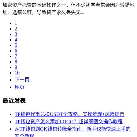
加密资产托管的基础操作之一，但不少初学者常会因为转错地
址、选错公链，导致资产永久丢失无...
1
2
3
4
5
6
7
8
9
10
下一页
尾页
最近发表
TP钱包代币兑换USDT全攻略，实操步骤+风险提示
TP钱包资产怎么添加LOGO？超详细图文操作教程
从TP钱包到OK钱包转账全指南，新手也能快速上手的
安全教程