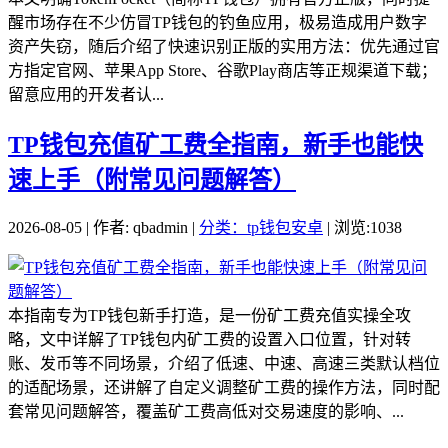
醒市场存在不少仿冒TP钱包的钓鱼应用，极易造成用户数字
资产失窃，随后介绍了快速识别正版的实用方法：优先通过官
方指定官网、苹果App Store、谷歌Play商店等正规渠道下载；
留意应用的开发者认...
TP钱包充值矿工费全指南，新手也能快
速上手（附常见问题解答）
2026-08-05 | 作者: qbadmin |
分类：tp钱包安卓
| 浏览:1038
本指南专为TP钱包新手打造，是一份矿工费充值实操全攻
略，文中详解了TP钱包内矿工费的设置入口位置，针对转
账、发币等不同场景，介绍了低速、中速、高速三类默认档位
的适配场景，还讲解了自定义调整矿工费的操作方法，同时配
套常见问题解答，覆盖矿工费高低对交易速度的影响、...