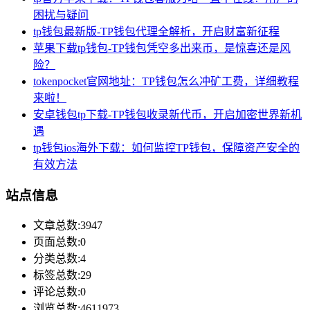
困扰与疑问
tp钱包最新版-TP钱包代理全解析，开启财富新征程
苹果下载tp钱包-TP钱包凭空多出来币，是惊喜还是风
险？
tokenpocket官网地址：TP钱包怎么冲矿工费，详细教程
来啦！
安卓钱包tp下载-TP钱包收录新代币，开启加密世界新机
遇
tp钱包ios海外下载：如何监控TP钱包，保障资产安全的
有效方法
站点信息
文章总数:3947
页面总数:0
分类总数:4
标签总数:29
评论总数:0
浏览总数:4611973