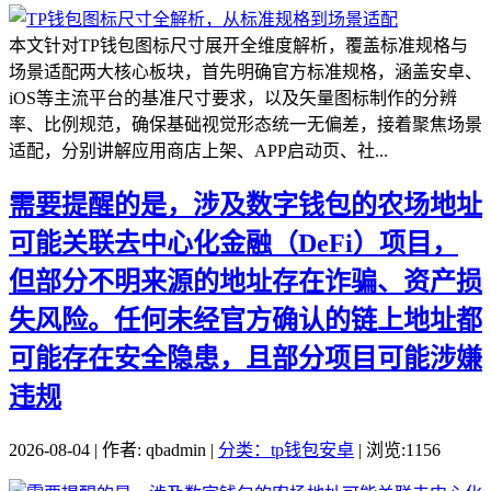
本文针对TP钱包图标尺寸展开全维度解析，覆盖标准规格与
场景适配两大核心板块，首先明确官方标准规格，涵盖安卓、
iOS等主流平台的基准尺寸要求，以及矢量图标制作的分辨
率、比例规范，确保基础视觉形态统一无偏差，接着聚焦场景
适配，分别讲解应用商店上架、APP启动页、社...
需要提醒的是，涉及数字钱包的农场地址
可能关联去中心化金融（DeFi）项目，
但部分不明来源的地址存在诈骗、资产损
失风险。任何未经官方确认的链上地址都
可能存在安全隐患，且部分项目可能涉嫌
违规
2026-08-04 | 作者: qbadmin |
分类：tp钱包安卓
| 浏览:1156