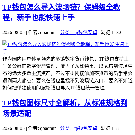
TP钱包怎么导入波场链？保姆级全教
程，新手也能快速上手
2026-08-05 | 作者: qbadmin |
分类：tp钱包安卓
| 浏览:1182
作为国内用户体量领先的多链数字货币钱包，TP钱包支持上
千条公链的数字资产管理，覆盖了从比特币、以太坊到波场生
态的绝大多数主流资产，不过不少刚接触加密货币的新手常会
遇到两大痛点：要么在钱包里找不到波场链入口，要么不知道
如何把单独使用的波场钱包导入TP钱包统一管理...
TP钱包图标尺寸全解析，从标准规格到
场景适配
2026-08-05 | 作者: qbadmin |
分类：tp钱包安卓
| 浏览:1181