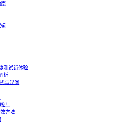
指南
逻辑
便捷测试新体验
解析
困扰与疑问
？
来啦！
有效方法
遇