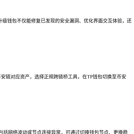
期升级钱包不仅能修复已发现的安全漏洞、优化界面交互体验，还
币安链对应资产，选择正规跨链桥工具，在TP钱包切换至币安
包括网络波动或节点连接异常，可通过切换钱包节点、更换稳