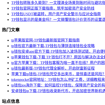
TP钱包转账多久能到？一文理清全场景到账时间与避坑
TP钱包官网正版下载指南，筑牢加密资产安全防线
TP钱包USDT被盗转，用户资产安全警示与应对全指南
TP钱包显示的是美金吗？一文搞懂钱包计价货币的设置
热门文章
tp苹果版官网-TP钱包最新版官网下载指南
tp钱包官方最新下载-TP钱包与薄饼连接钱包全攻略
tp钱包安卓app官方下载-TP钱包加入波场测试链，开启
tp苹果钱包下载-下载 TP 钱包打不开？原因与解决办法全
tp官方苹果下载：TP钱包客服为啥一直不在线？用户的
tp钱包最新版-TP钱包代理全解析，开启财富新征程
苹果下载tp钱包-TP钱包凭空多出来币，是惊喜还是风险
tokenpocket官网地址：TP钱包怎么冲矿工费，详细教程
tp钱包ios海外下载：如何监控TP钱包，保障资产安全的
安卓钱包tp下载-TP钱包收录新代币，开启加密世界新机
站点信息