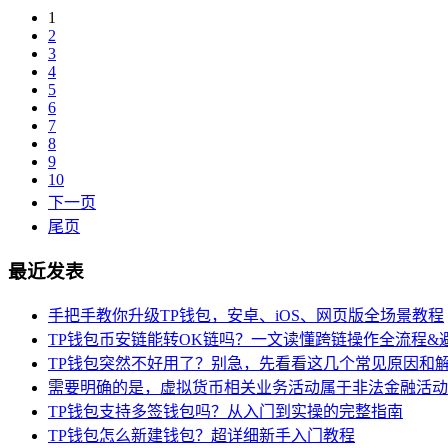
1
2
3
4
5
6
7
8
9
10
下一页
尾页
最近发表
手把手教你升级TP钱包，安卓、iOS、网页版全场景教程
TP钱包币安链能转OK链吗？一文读懂跨链操作全流程&
TP钱包突然不好用了？别急，先看看这几个常见原因和
需要明确的是，虚拟货币相关业务活动属于非法金融活动
TP钱包支持多签钱包吗？从入门到实操的完整指南
TP钱包怎么新建钱包？超详细新手入门教程