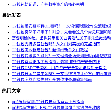
TP钱包助记词，守护数字资产的核心密钥
最近发表
TP钱包币安链能转OK链吗？一文读懂跨链操作全流程&
TP钱包突然不好用了？别急，先看看这几个常见原因和
需要明确的是，虚拟货币相关业务活动属于非法金融活动
TP钱包支持多签钱包吗？从入门到实操的完整指南
TP钱包怎么新建钱包？超详细新手入门教程
TP钱包转账多久能到？一文理清全场景到账时间与避坑
TP钱包官网正版下载指南，筑牢加密资产安全防线
TP钱包USDT被盗转，用户资产安全警示与应对全指南
TP钱包显示的是美金吗？一文搞懂钱包计价货币的设置
TP钱包突然连接失败？全方位排查与修复指南
热门文章
tp苹果版官网-TP钱包最新版官网下载指南
tp钱包官方最新下载-TP钱包与薄饼连接钱包全攻略