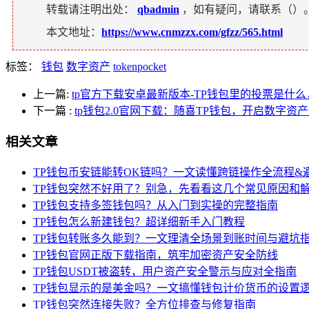
转载请注明出处：
qbadmin
，如有疑问，请联系（
）
本文地址：
https://www.cnmzzx.com/gfzz/565.html
标签：
钱包
数字资产
tokenpocket
上一篇:
tp官方下载安卓最新版本-TP钱包里的投票是什
下一篇
:
tp钱包2.0官网下载：随喜TP钱包，开启数字资
相关文章
TP钱包币安链能转OK链吗？一文读懂跨链操作全流程&
TP钱包突然不好用了？别急，先看看这几个常见原因和
TP钱包支持多签钱包吗？从入门到实操的完整指南
TP钱包怎么新建钱包？超详细新手入门教程
TP钱包转账多久能到？一文理清全场景到账时间与避坑
TP钱包官网正版下载指南，筑牢加密资产安全防线
TP钱包USDT被盗转，用户资产安全警示与应对全指南
TP钱包显示的是美金吗？一文搞懂钱包计价货币的设置
TP钱包突然连接失败？全方位排查与修复指南