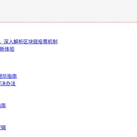
。
么，深入解析区块链投票机制
产新体验
避坑指南
解决办法
指南
逻辑