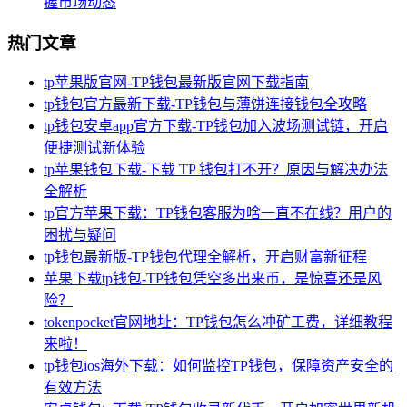
握市场动态
热门文章
tp苹果版官网-TP钱包最新版官网下载指南
tp钱包官方最新下载-TP钱包与薄饼连接钱包全攻略
tp钱包安卓app官方下载-TP钱包加入波场测试链，开启
便捷测试新体验
tp苹果钱包下载-下载 TP 钱包打不开？原因与解决办法
全解析
tp官方苹果下载：TP钱包客服为啥一直不在线？用户的
困扰与疑问
tp钱包最新版-TP钱包代理全解析，开启财富新征程
苹果下载tp钱包-TP钱包凭空多出来币，是惊喜还是风
险？
tokenpocket官网地址：TP钱包怎么冲矿工费，详细教程
来啦！
tp钱包ios海外下载：如何监控TP钱包，保障资产安全的
有效方法