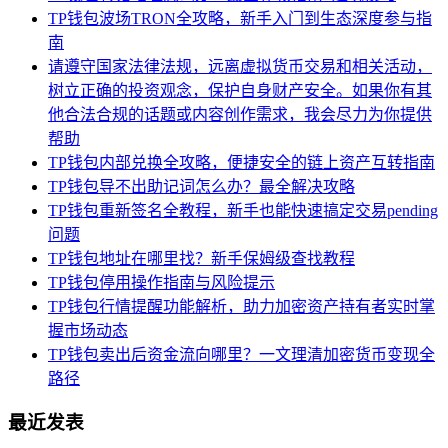
TP钱包波场TRON全攻略，新手入门到生态深度参与指
南
请遵守国家法律法规，远离虚拟货币交易和相关活动，
树立正确的投资观念，保护自身财产安全。如果你有其
他合法合规的话题或内容创作需求，我会尽力为你提供
帮助
TP钱包内部兑换全攻略，便捷安全的链上资产互转指南
TP钱包导不出助记词怎么办？最全解决攻略
TP钱包重新签名全教程，新手也能快速搞定交易pending
问题
TP钱包地址在哪里找？新手保姆级查找教程
TP钱包停用操作指南与风险提示
TP钱包行情提醒功能解析，助力加密资产持有者实时掌
握市场动态
TP钱包卖出后资金流向哪里？一文理清加密货币变现全
路径
最近发表