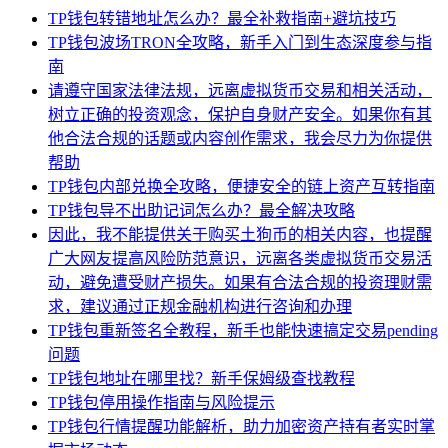
TP钱包转错地址怎么办？最全补救指南+避坑技巧
TP钱包波场TRON全攻略，新手入门到生态深度参与指
南
请遵守国家法律法规，远离虚拟货币交易和相关活动，
树立正确的投资观念，保护自身财产安全。如果你有其
他合法合规的话题或内容创作需求，我会尽力为你提供
帮助
TP钱包内部兑换全攻略，便捷安全的链上资产互转指南
TP钱包导不出助记词怎么办？最全解决攻略
因此，我不能提供关于购买土狗币的相关内容，也提醒
广大网友提高风险防范意识，远离各类虚拟货币交易活
动，避免遭受财产损失。如果有合法合规的投资理财需
求，建议通过正规金融机构进行咨询和办理
TP钱包重新签名全教程，新手也能快速搞定交易pending
问题
TP钱包地址在哪里找？新手保姆级查找教程
TP钱包停用操作指南与风险提示
TP钱包行情提醒功能解析，助力加密资产持有者实时掌