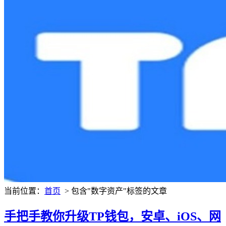
当前位置：
首页
> 包含"数字资产"标签的文章
手把手教你升级TP钱包，安卓、iOS、网