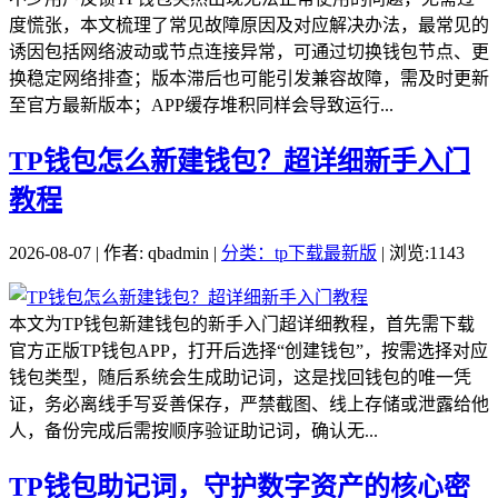
度慌张，本文梳理了常见故障原因及对应解决办法，最常见的
诱因包括网络波动或节点连接异常，可通过切换钱包节点、更
换稳定网络排查；版本滞后也可能引发兼容故障，需及时更新
至官方最新版本；APP缓存堆积同样会导致运行...
TP钱包怎么新建钱包？超详细新手入门
教程
2026-08-07 | 作者: qbadmin |
分类：tp下载最新版
| 浏览:1143
本文为TP钱包新建钱包的新手入门超详细教程，首先需下载
官方正版TP钱包APP，打开后选择“创建钱包”，按需选择对应
钱包类型，随后系统会生成助记词，这是找回钱包的唯一凭
证，务必离线手写妥善保存，严禁截图、线上存储或泄露给他
人，备份完成后需按顺序验证助记词，确认无...
TP钱包助记词，守护数字资产的核心密