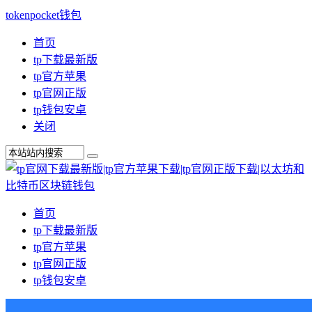
tokenpocket钱包
首页
tp下载最新版
tp官方苹果
tp官网正版
tp钱包安卓
关闭
首页
tp下载最新版
tp官方苹果
tp官网正版
tp钱包安卓