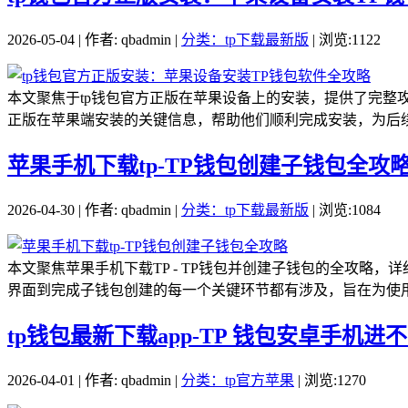
2026-05-04 | 作者: qbadmin |
分类：tp下载最新版
| 浏览:1122
本文聚焦于tp钱包官方正版在苹果设备上的安装，提供了完整
正版在苹果端安装的关键信息，帮助他们顺利完成安装，为后续使
苹果手机下载tp-TP钱包创建子钱包全攻
2026-04-30 | 作者: qbadmin |
分类：tp下载最新版
| 浏览:1084
本文聚焦苹果手机下载TP - TP钱包并创建子钱包的全攻略
界面到完成子钱包创建的每一个关键环节都有涉及，旨在为使用
tp钱包最新下载app-TP 钱包安卓手机
2026-04-01 | 作者: qbadmin |
分类：tp官方苹果
| 浏览:1270