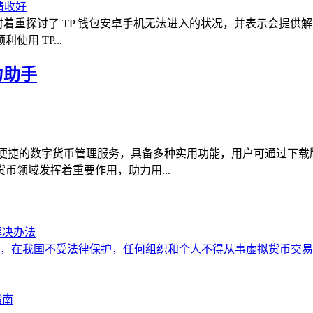
事宜，同时着重探讨了 TP 钱包安卓手机无法进入的状况，并表示会提
用 TP...
力助手
用户提供便捷的数字货币管理服务，具备多种实用功能，用户可通过
币领域发挥着重要作用，助力用...
解决办法
，在我国不受法律保护，任何组织和个人不得从事虚拟货币交易
指南