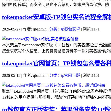
操作相对简单；而安全问题也不容忽视，如账户信息保护、防止
tokenpocket安卓版-TP钱包实名流程全解
2026-05-27 | 作者: qbadmin |
分类：tp钱包安卓
| 浏览:1171
本文聚焦于tokenpocket安卓版（TP钱包）的实名流程
按要求填写个人信息、上传身份验证资料等一系列实名操作步骤，
tokenpocket官网首页：TP钱包怎么看
2026-05-15 | 作者: qbadmin |
分类：tp官网正版
| 浏览:1161
聚焦于tokenpocket官网首页，核心围绕“TP钱包怎么
TP钱包的用户提供清晰指引，帮助他们更好地了解钱包内不同币
tp钱包官方正版安装：苹果设备安装TP