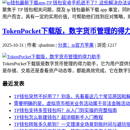
聚焦于 TP 钱包相关问题，提及 tp 钱包最新下载 app 
用户而言，具有一定的实用价值，可帮助他们找到应对策略，顺利使
TokenPocket下载版，数字货币管理的得
2025-10-31 | 作者: qbadmin |
分类：tp官方苹果
| 浏览:1217
TokenPocket下载版是数字货币管理的得力助手，它为
是存储、交易还是查看资产动态等，都能高效完成，它在数字货
最近发表
TP钱包突然不好用了？别急，先看看这几个常见原因和
需要明确的是，虚拟货币相关业务活动属于非法金融活动
TP钱包支持多签钱包吗？从入门到实操的完整指南
TP钱包怎么新建钱包？超详细新手入门教程
TP钱包转账多久能到？一文理清全场景到账时间与避坑