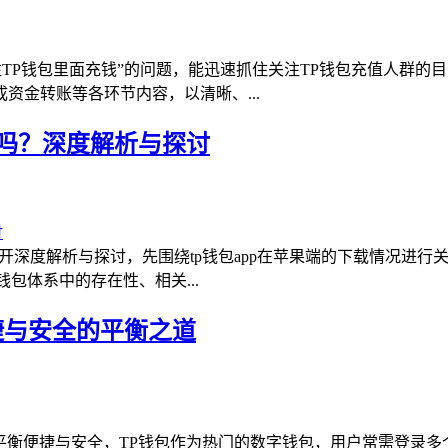
往TP钱包里面充钱”的问题，能迅速抓住关注TP钱包充值人群的
资金转账等各环节内容，以清晰、...
钱包吗？深度解析与探讨
包展开深度解析与探讨，先围绕tp钱包app在苹果端的下载情况进
包体系中的存在性、相关...
捷与安全的平衡之道
何平衡便捷与安全，TP钱包作为热门的数字钱包，用户常需登录