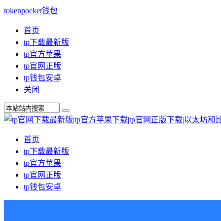
tokenpocket钱包
首页
tp下载最新版
tp官方苹果
tp官网正版
tp钱包安卓
关闭
首页
tp下载最新版
tp官方苹果
tp官网正版
tp钱包安卓