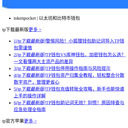
tokenpocket | 以太坊和比特币钱包
tp下载最新版
更多 >
1
[tp下载最新版]
警惕风险！小狐狸钱包助记词导入TP钱
包需谨慎
2
[tp下载最新版]
TP钱包VS库神钱包，加密钱包怎么选？
一文看懂两大主流产品的差异
3
[tp下载最新版]
TP钱包停用操作指南与风险提示
4
[tp下载最新版]
TP钱包资产归集全教程，轻松整合分散
数字资产，管理更省心
5
[tp下载最新版]
TP钱包充值转账全攻略，新手也能快速
上手的操作详解
6
[tp下载最新版]
TP钱包助记词无效？别慌！原因排查与
应急处理全指南
tp官方苹果
更多 >