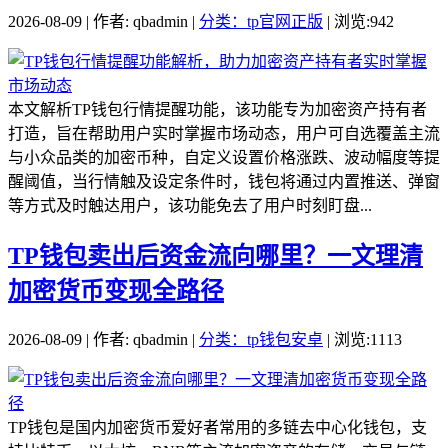
2026-08-09 | 作者: qbadmin |
分类：tp官网正版
| 浏览:942
本文解析TP钱包行情提醒功能，该功能专为加密资产持有者
打造，旨在帮助用户实时掌握市场动态，用户可自选覆盖主流
与小众品类的加密币种，自定义设置价格涨跌、波动幅度等提
醒阈值，当行情触及设定条件时，钱包将通过内置推送、弹窗
等方式及时触达用户，该功能免去了用户时刻盯盘...
TP钱包卖出后资金流向哪里？一文理清
加密货币变现全路径
2026-08-09 | 作者: qbadmin |
分类：tp钱包安卓
| 浏览:1113
TP钱包是国内加密货币爱好者常用的多链去中心化钱包，支