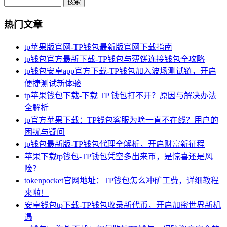
热门文章
tp苹果版官网-TP钱包最新版官网下载指南
tp钱包官方最新下载-TP钱包与薄饼连接钱包全攻略
tp钱包安卓app官方下载-TP钱包加入波场测试链，开启
便捷测试新体验
tp苹果钱包下载-下载 TP 钱包打不开？原因与解决办法
全解析
tp官方苹果下载：TP钱包客服为啥一直不在线？用户的
困扰与疑问
tp钱包最新版-TP钱包代理全解析，开启财富新征程
苹果下载tp钱包-TP钱包凭空多出来币，是惊喜还是风
险？
tokenpocket官网地址：TP钱包怎么冲矿工费，详细教程
来啦！
安卓钱包tp下载-TP钱包收录新代币，开启加密世界新机
遇