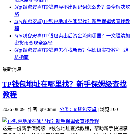
3
[tp钱包安卓]
TP钱包导不出助记词怎么办？最全解决攻
略
4
[tp钱包安卓]
TP钱包地址在哪里找？新手保姆级查找教
程
5
[tp钱包安卓]
TP钱包卖出后资金流向哪里？一文理清加
密货币变现全路径
6
[tp钱包安卓]
TP钱包怎样找新币？保姆级实操教程+避
坑指南
最新消息
TP钱包地址在哪里找？新手保姆级查找
教程
2026-08-09 | 作者: qbadmin |
分类：tp钱包安卓
| 浏览:1001
这是一份新手保姆级TP钱包地址查找教程，帮助新手快速掌