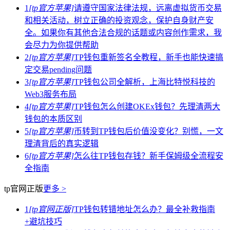
1
[tp官方苹果]
请遵守国家法律法规，远离虚拟货币交易
和相关活动，树立正确的投资观念，保护自身财产安
全。如果你有其他合法合规的话题或内容创作需求，我
会尽力为你提供帮助
2
[tp官方苹果]
TP钱包重新签名全教程，新手也能快速搞
定交易pending问题
3
[tp官方苹果]
TP钱包公司全解析，上海比特悦科技的
Web3服务布局
4
[tp官方苹果]
TP钱包怎么创建OKEx钱包？先理清两大
钱包的本质区别
5
[tp官方苹果]
币转到TP钱包后价值没变化？别慌，一文
理清背后的真实逻辑
6
[tp官方苹果]
怎么往TP钱包存钱？新手保姆级全流程安
全指南
tp官网正版
更多 >
1
[tp官网正版]
TP钱包转错地址怎么办？最全补救指南
+避坑技巧