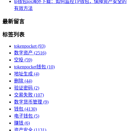
tp钱包ios海外下载：如何监控TP钱包，保障资产安全的
有效方法
最新留言
标签列表
tokenpocket
(93)
数字资产
(2516)
空投
(59)
tokenpocket钱包
(10)
地址生成
(4)
删除
(44)
验证密码
(2)
交易失败
(107)
数字货币管理
(9)
钱包
(4130)
电子钱包
(5)
赚钱
(6)
资产安全
(1131)