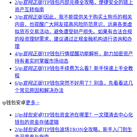
2
[tp官网正版]
TP钱包内部兑换全攻略，便捷安全的链上
资产互转指南
3
[tp官网正版]
因此，我不能提供关于购买土狗币的相关
内容，也提醒广大网友提高风险防范意识，远离各类虚
拟货币交易活动，避免遭受财产损失。如果有合法合规
的投资理财需求，建议通过正规金融机构进行咨询和办
理
4
[tp官网正版]
TP钱包行情提醒功能解析，助力加密资产
持有者实时掌握市场动态
5
[tp官网正版]
TP钱包手续费怎么看？新手快速上手全教
程
6
[tp官网正版]
TP钱包突然不好用了？别急，先看看这几
个常见原因和解决办法
tp钱包安卓
更多 >
1
[tp钱包安卓]
TP钱包资金池在哪里？一文理清去中心化
钱包的资金存储逻辑
2
[tp钱包安卓]
TP钱包波场TRON全攻略，新手入门到生
态深度参与指南