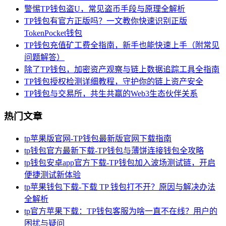
警惕TP钱包盗U，常见盗币手段与原理全解析
TP钱包有官方正版吗？一文教你快速识别正版
TokenPocket钱包
TP钱包充值矿工费全指南，新手也能快速上手（附常见
问题解答）
除了TP钱包，加密资产观察与链上数据追踪工具全指南
TP钱包授权检测详细教程，守护你的链上资产安全
TP钱包与交易所，共生共赢的Web3生态伙伴关系
热门文章
tp苹果版官网-TP钱包最新版官网下载指南
tp钱包官方最新下载-TP钱包与薄饼连接钱包全攻略
tp钱包安卓app官方下载-TP钱包加入波场测试链，开启
便捷测试新体验
tp苹果钱包下载-下载 TP 钱包打不开？原因与解决办法
全解析
tp官方苹果下载：TP钱包客服为啥一直不在线？用户的
困扰与疑问