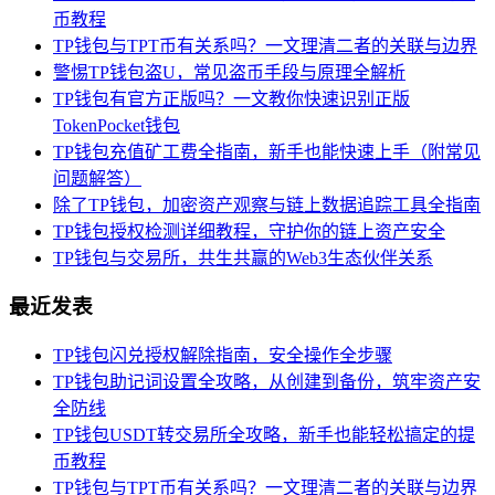
币教程
TP钱包与TPT币有关系吗？一文理清二者的关联与边界
警惕TP钱包盗U，常见盗币手段与原理全解析
TP钱包有官方正版吗？一文教你快速识别正版
TokenPocket钱包
TP钱包充值矿工费全指南，新手也能快速上手（附常见
问题解答）
除了TP钱包，加密资产观察与链上数据追踪工具全指南
TP钱包授权检测详细教程，守护你的链上资产安全
TP钱包与交易所，共生共赢的Web3生态伙伴关系
最近发表
TP钱包闪兑授权解除指南，安全操作全步骤
TP钱包助记词设置全攻略，从创建到备份，筑牢资产安
全防线
TP钱包USDT转交易所全攻略，新手也能轻松搞定的提
币教程
TP钱包与TPT币有关系吗？一文理清二者的关联与边界