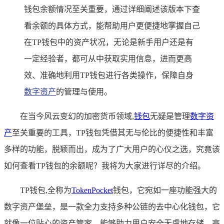
钱包余额情况至关重要，通过详细阐述该版本下查
看余额的具体方式，能帮助用户更便捷地掌握自己
在TP钱包中的资产状况，无论是新手用户还是有
一定经验者，都可从中获取实用信息，进而更高
效、准确地利用TP钱包进行各类操作，保障自身
数字资产
的管理与使用。
在当今风云变幻的加密货币领域,
钱包
无疑是管理
数字资
产
至关重要的工具，TP钱包凭借其无与伦比的便捷性和丰富
多样的功能，脱颖而出，成为了广大用户的心仪之选，究竟该
如何查看TP钱包的余额呢？我将为大家进行详尽的介绍。
TP钱包,全称为
TokenPocket
钱包，它宛如一座功能强大的
数字资产堡垒，是一款全力支持多种公链的去中心化钱包，它
就像一位贴心的资产管家，能够助力用户安全无虞地存储、高