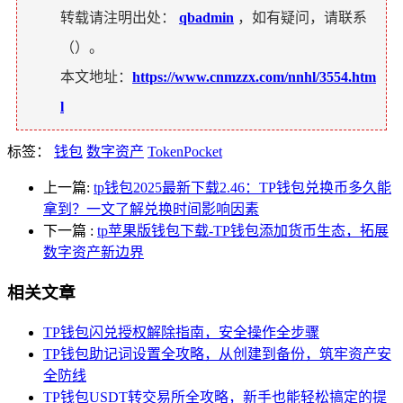
转载请注明出处：
qbadmin
，如有疑问，请联系
（
）。
本文地址：
https://www.cnmzzx.com/nnhl/3554.htm
l
标签：
钱包
数字资产
TokenPocket
上一篇:
tp钱包2025最新下载2.46：TP钱包兑换币多久能
拿到？一文了解兑换时间影响因素
下一篇
:
tp苹果版钱包下载-TP钱包添加货币生态，拓展
数字资产新边界
相关文章
TP钱包闪兑授权解除指南，安全操作全步骤
TP钱包助记词设置全攻略，从创建到备份，筑牢资产安
全防线
TP钱包USDT转交易所全攻略，新手也能轻松搞定的提