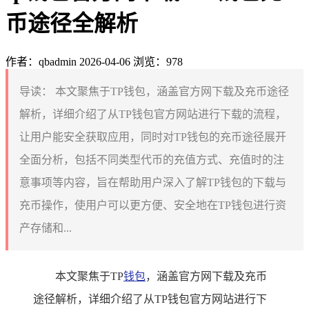
币途径全解析
作者：qbadmin
2026-04-06
浏览：978
导读：
本文聚焦于TP钱包，涵盖官方网下载及充币途径
解析，详细介绍了从TP钱包官方网站进行下载的流程，
让用户能安全获取应用，同时对TP钱包的充币途径展开
全面分析，包括不同类型代币的充值方式、充值时的注
意事项等内容，旨在帮助用户深入了解TP钱包的下载与
充币操作，使用户可以更方便、安全地在TP钱包进行资
产存储和...
本文聚焦于TP
钱包
，涵盖官方网下载及充币
途径解析，详细介绍了从TP钱包官方网站进行下