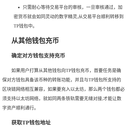
只需耐心等待交易平台的审核，一旦审核通过，加
密货币就会如同灵动的数字精灵,从交易平台顺利转移到
TP钱包中。
从其他钱包充币
确定对方钱包支持充币
如果用户打算从其他钱包向TP钱包充币，首要任务是确
保对方钱包具备该币种的转账功能，并且与TP钱包所支持的
区块链网络相互兼容，如果要充入以太坊，那么两个钱包都必
须支持以太坊网络，就如同两条铁轨需要无缝对接,才能让数
字资产顺利通行。
获取TP钱包地址