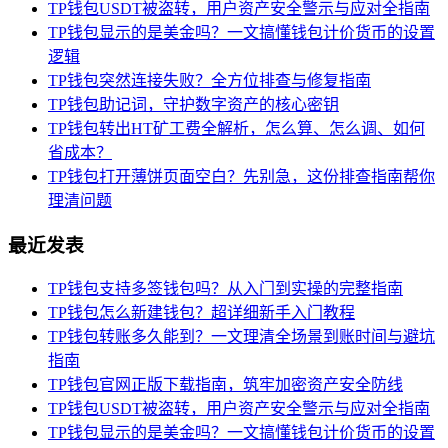
TP钱包USDT被盗转，用户资产安全警示与应对全指南
TP钱包显示的是美金吗？一文搞懂钱包计价货币的设置
逻辑
TP钱包突然连接失败？全方位排查与修复指南
TP钱包助记词，守护数字资产的核心密钥
TP钱包转出HT矿工费全解析，怎么算、怎么调、如何
省成本？
TP钱包打开薄饼页面空白？先别急，这份排查指南帮你
理清问题
最近发表
TP钱包支持多签钱包吗？从入门到实操的完整指南
TP钱包怎么新建钱包？超详细新手入门教程
TP钱包转账多久能到？一文理清全场景到账时间与避坑
指南
TP钱包官网正版下载指南，筑牢加密资产安全防线
TP钱包USDT被盗转，用户资产安全警示与应对全指南
TP钱包显示的是美金吗？一文搞懂钱包计价货币的设置