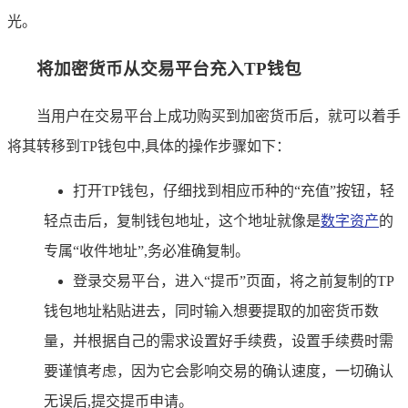
光。
将加密货币从交易平台充入TP钱包
当用户在交易平台上成功购买到加密货币后，就可以着手
将其转移到TP钱包中,具体的操作步骤如下：
打开TP钱包，仔细找到相应币种的“充值”按钮，轻
轻点击后，复制钱包地址，这个地址就像是
数字资产
的
专属“收件地址”,务必准确复制。
登录交易平台，进入“提币”页面，将之前复制的TP
钱包地址粘贴进去，同时输入想要提取的加密货币数
量，并根据自己的需求设置好手续费，设置手续费时需
要谨慎考虑，因为它会影响交易的确认速度，一切确认
无误后,提交提币申请。