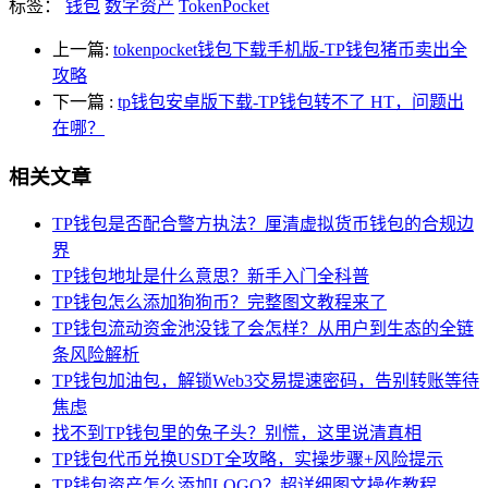
标签：
钱包
数字资产
TokenPocket
上一篇:
tokenpocket钱包下载手机版-TP钱包猪币卖出全
攻略
下一篇
:
tp钱包安卓版下载-TP钱包转不了 HT，问题出
在哪？
相关文章
TP钱包是否配合警方执法？厘清虚拟货币钱包的合规边
界
TP钱包地址是什么意思？新手入门全科普
TP钱包怎么添加狗狗币？完整图文教程来了
TP钱包流动资金池没钱了会怎样？从用户到生态的全链
条风险解析
TP钱包加油包，解锁Web3交易提速密码，告别转账等待
焦虑
找不到TP钱包里的兔子头？别慌，这里说清真相
TP钱包代币兑换USDT全攻略，实操步骤+风险提示
TP钱包资产怎么添加LOGO？超详细图文操作教程