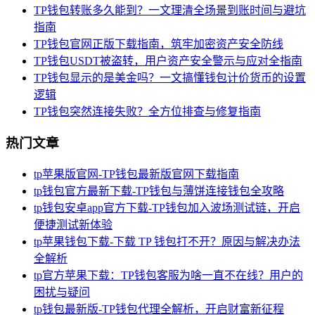
TP钱包转账多久能到？一文理清全场景到账时间与避坑
指南
TP钱包官网正版下载指南，筑牢加密资产安全防线
TP钱包USDT被盗转，用户资产安全警示与应对全指南
TP钱包显示的是美金吗？一文搞懂钱包计价货币的设置
逻辑
TP钱包突然连接失败？全方位排查与修复指南
热门文章
tp苹果版官网-TP钱包最新版官网下载指南
tp钱包官方最新下载-TP钱包与薄饼连接钱包全攻略
tp钱包安卓app官方下载-TP钱包加入波场测试链，开启
便捷测试新体验
tp苹果钱包下载-下载 TP 钱包打不开？原因与解决办法
全解析
tp官方苹果下载：TP钱包客服为啥一直不在线？用户的
困扰与疑问
tp钱包最新版-TP钱包代理全解析，开启财富新征程