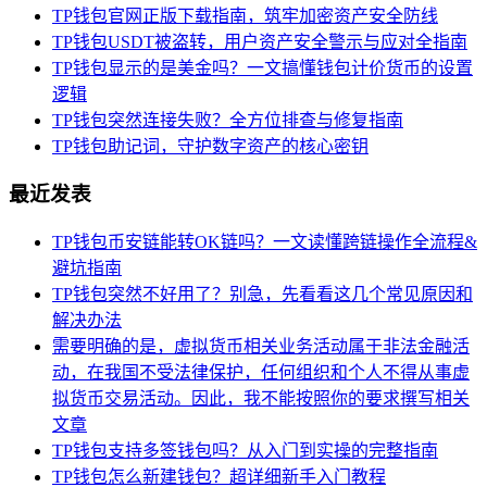
TP钱包官网正版下载指南，筑牢加密资产安全防线
TP钱包USDT被盗转，用户资产安全警示与应对全指南
TP钱包显示的是美金吗？一文搞懂钱包计价货币的设置
逻辑
TP钱包突然连接失败？全方位排查与修复指南
TP钱包助记词，守护数字资产的核心密钥
最近发表
TP钱包币安链能转OK链吗？一文读懂跨链操作全流程&
避坑指南
TP钱包突然不好用了？别急，先看看这几个常见原因和
解决办法
需要明确的是，虚拟货币相关业务活动属于非法金融活
动，在我国不受法律保护，任何组织和个人不得从事虚
拟货币交易活动。因此，我不能按照你的要求撰写相关
文章
TP钱包支持多签钱包吗？从入门到实操的完整指南
TP钱包怎么新建钱包？超详细新手入门教程