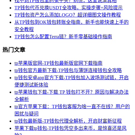
找不到TP钱包里的兔子头？别慌，这里说清真相
TP钱包代币兑换USDT全攻略，实操步骤+风险提示
TP钱包资产怎么添加LOGO？超详细图文操作教程
从TP钱包到OK钱包转账全指南，新手也能快速上手的
安全教程
TP钱包怎么配置Terra链？新手零基础操作指南
热门文章
tp苹果版官网-TP钱包最新版官网下载指南
tp钱包官方最新下载-TP钱包与薄饼连接钱包全攻略
tp钱包安卓app官方下载-TP钱包加入波场测试链，开启
便捷测试新体验
tp苹果钱包下载-下载 TP 钱包打不开？原因与解决办法
全解析
tp官方苹果下载：TP钱包客服为啥一直不在线？用户的
困扰与疑问
tp钱包最新版-TP钱包代理全解析，开启财富新征程
苹果下载tp钱包-TP钱包凭空多出来币，是惊喜还是风