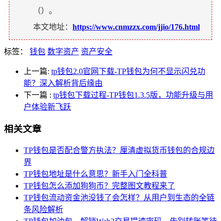
（
）。
本文地址：
https://www.cnmzzx.com/jjio/176.html
标签：
钱包
数字资产
资产安全
上一篇:
tp钱包2.0官网下载-TP钱包为何不显示闪兑功
能？深入解析背后缘由
下一篇
:
tp钱包下载过程-TP钱包1.3.5版，功能升级与用
户体验新飞跃
相关文章
TP钱包是否配合警方执法？厘清虚拟货币钱包的合规边
界
TP钱包地址是什么意思？新手入门全科普
TP钱包怎么添加狗狗币？完整图文教程来了
TP钱包流动资金池没钱了会怎样？从用户到生态的全链
条风险解析