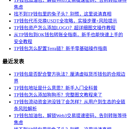
TP钱包加油包，解锁Web3交易提速密码，告别转账等待
焦虑
找不到TP钱包里的兔子头？别慌，这里说清真相
TP钱包代币兑换USDT全攻略，实操步骤+风险提示
TP钱包资产怎么添加LOGO？超详细图文操作教程
从TP钱包到OK钱包转账全指南，新手也能快速上手的
安全教程
TP钱包怎么配置Terra链？新手零基础操作指南
最近发表
TP钱包是否配合警方执法？厘清虚拟货币钱包的合规边
界
TP钱包地址是什么意思？新手入门全科普
TP钱包怎么添加狗狗币？完整图文教程来了
TP钱包流动资金池没钱了会怎样？从用户到生态的全链
条风险解析
TP钱包加油包，解锁Web3交易提速密码，告别转账等待
焦虑