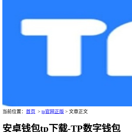
当前位置：
首页
>
tp官网正版
> 文章正文
安卓钱包tp下载-TP数字钱包