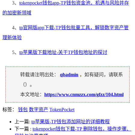
3、
tokenpocket钱包app-TP钱包资金池，机遇与风险并存
的加密新领域
4、
tp官网版app下载-TP钱包批量工具，解锁数字资产管
理新体验
5、
tp苹果版下载地址-关于TP钱包地址的探讨
转载请注明出处：
qbadmin
，如有疑问，请联系
（
）。
本文地址：
https://www.cnmzzx.com/gfzz/104.html
标签：
钱包
数字资产
TokenPocket
上一篇:
tp苹果版-TP钱包添加网址的详细教程
下一篇
:
tokenpocket钱包下载-TP 删除钱包，操作步骤、