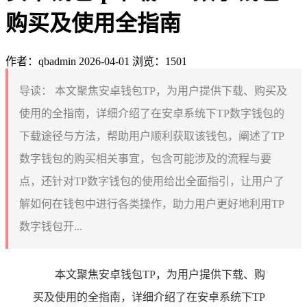
购买及使用全指南
作者：qbadmin
2026-04-01
浏览：1501
导读：
本文聚焦安卓钱包TP，为用户提供下载、购买及
使用的全指南，详细介绍了在安卓系统下TP数字钱包的
下载途径与方法，帮助用户顺利获取该钱包，阐述了TP
数字钱包的购买相关事宜，包含可能涉及的流程与要
点，还针对TP数字钱包的使用给出全面指引，让用户了
解如何在钱包中进行各类操作，助力用户更好地利用TP
数字钱包开...
本文聚焦安卓钱包TP，为用户提供下载、购
买及使用的全指南，详细介绍了在安卓系统下TP