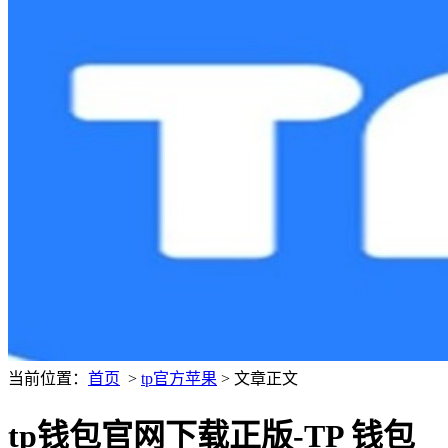
当前位置：
首页
>
tp官方苹果
> 文章正文
tp钱包官网下载正版-TP 钱包