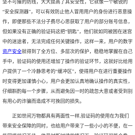
坚不可摧的防线，大大提高了其安全性，它就像一个敏锐的
“安全探测器”，可以有效防止他人冒用用户的身份进行恶意操
作，即便那些不法分子费尽心思获取了用户的部分账号信息，
但如果没有正确的验证码这把“钥匙”，他们就如同被困在迷宫
中的迷途者，无法完成任何关键操作，这样一来，用户的数字
资产安全
就得到了全方位、多层次的保护，稳稳地掌握在自己
手中，验证码的使用还增加了操作的验证环节，这就好比给用
户提供了一个冷静思考的“缓冲区”，使得用户在进行重要操作
时变得更加谨慎小心，用户会更加认真地确认操作的真实性，
仔细斟酌每一个步骤，从而避免因一时的疏忽大意或者受到别
有用心的诈骗而造成不可挽回的损失。
正如世间万物都具有两面性一样,验证码的使用在为我们
带来安全保障的同时，也给用户带来了一些小小的不便，在一