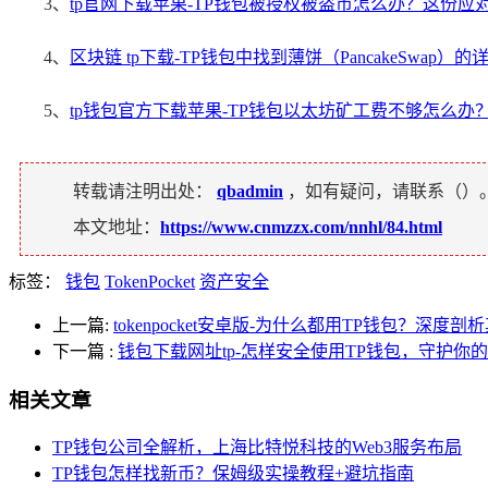
3、
tp官网下载苹果-TP钱包被授权被盗币怎么办？这份应
4、
区块链 tp下载-TP钱包中找到薄饼（PancakeSwap）
5、
tp钱包官方下载苹果-TP钱包以太坊矿工费不够怎么办
转载请注明出处：
qbadmin
，如有疑问，请联系（
）
本文地址：
https://www.cnmzzx.com/nnhl/84.html
标签：
钱包
TokenPocket
资产安全
上一篇:
tokenpocket安卓版-为什么都用TP钱包？深度
下一篇
:
钱包下载网址tp-怎样安全使用TP钱包，守护你
相关文章
TP钱包公司全解析，上海比特悦科技的Web3服务布局
TP钱包怎样找新币？保姆级实操教程+避坑指南