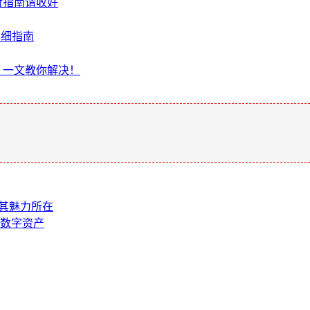
对指南请收好
的详细指南
？一文教你解决！
。
剖析其魅力所在
的数字资产