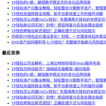
TP钱包的U能，解锁数字稳定币的多元应用场景
TP钱包资产归集全教程，轻松整合分散数字资产，管理
TP钱包充值转账全攻略，新手也能快速上手的操作详解
TP钱包怎么创建OKEx钱包？先理清两大钱包的本质区别
TP钱包助记词无效？别慌！原因排查与应急处理全指南
TP钱包转账后能否退回？正确处理方式与风险提示
币转到TP钱包后价值没变化？别慌，一文理清背后的真
BNB资产如何顺利导入TP钱包？完整操作指南与风险提
最近发表
TP钱包公司全解析，上海比特悦科技的Web3服务布局
TP钱包怎样找新币？保姆级实操教程+避坑指南
TP钱包的U能，解锁数字稳定币的多元应用场景
TP钱包资产归集全教程，轻松整合分散数字资产，管理
TP钱包充值转账全攻略，新手也能快速上手的操作详解
TP钱包怎么创建OKEx钱包？先理清两大钱包的本质区别
TP钱包助记词无效？别慌！原因排查与应急处理全指南
TP钱包转账后能否退回？正确处理方式与风险提示