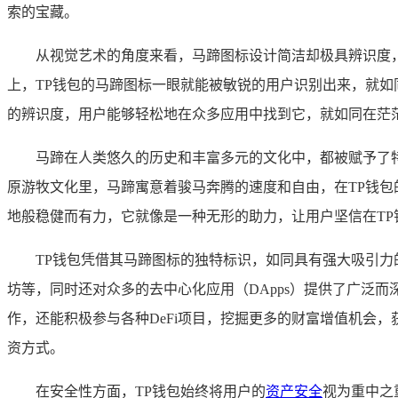
索的宝藏。
从视觉艺术的角度来看，马蹄图标设计简洁却极具辨识度
上，TP钱包的马蹄图标一眼就能被敏锐的用户识别出来，就如
的辨识度，用户能够轻松地在众多应用中找到它，就如同在茫
马蹄在人类悠久的历史和丰富多元的文化中，都被赋予了
原游牧文化里，马蹄寓意着骏马奔腾的速度和自由，在TP钱
地般稳健而有力，它就像是一种无形的助力，让用户坚信在TP
TP钱包凭借其马蹄图标的独特标识，如同具有强大吸引力
坊等，同时还对众多的去中心化应用（DApps）提供了广泛
作，还能积极参与各种DeFi项目，挖掘更多的财富增值机会
资方式。
在安全性方面，TP钱包始终将用户的
资产安全
视为重中之