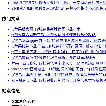
币转到TP钱包后价值没变化？别慌，一文理清背后的真
BNB资产如何顺利导入TP钱包？完整操作指南与风险提
热门文章
tp苹果版官网-TP钱包最新版官网下载指南
tp钱包官方最新下载-TP钱包与薄饼连接钱包全攻略
tp钱包安卓app官方下载-TP钱包加入波场测试链，开启
tp苹果钱包下载-下载 TP 钱包打不开？原因与解决办法全
tp官方苹果下载：TP钱包客服为啥一直不在线？用户的
tp钱包最新版-TP钱包代理全解析，开启财富新征程
苹果下载tp钱包-TP钱包凭空多出来币，是惊喜还是风险
tokenpocket官网地址：TP钱包怎么冲矿工费，详细教程
tp钱包ios海外下载：如何监控TP钱包，保障资产安全的
安卓钱包tp下载-TP钱包收录新代币，开启加密世界新机
站点信息
文章总数:3947