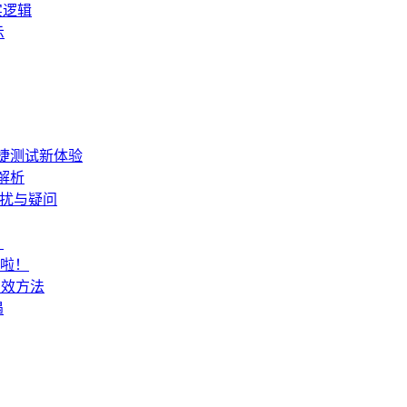
实逻辑
示
便捷测试新体验
解析
困扰与疑问
？
来啦！
有效方法
遇