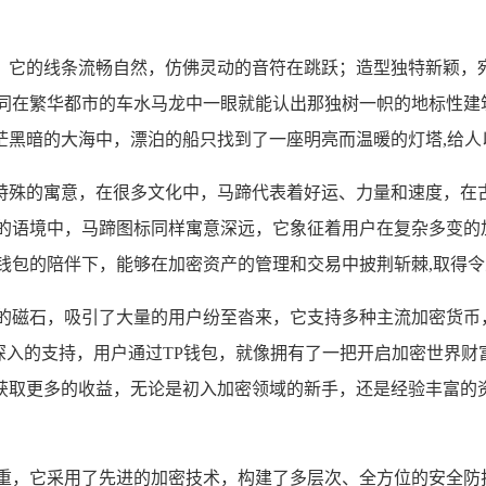
，它的线条流畅自然，仿佛灵动的音符在跳跃；造型独特新颖，
同在繁华都市的车水马龙中一眼就能认出那独树一帜的地标性建
茫黑暗的大海中，漂泊的船只找到了一座明亮而温暖的灯塔,给人
特殊的寓意，在很多文化中，马蹄代表着好运、力量和速度，在
包的语境中，马蹄图标同样寓意深远，它象征着用户在复杂多变的
钱包的陪伴下，能够在加密资产的管理和交易中披荆斩棘,取得
的磁石，吸引了大量的用户纷至沓来，它支持多种主流加密货币
而深入的支持，用户通过TP钱包，就像拥有了一把开启加密世界
，获取更多的收益，无论是初入加密领域的新手，还是经验丰富的
重，它采用了先进的加密技术，构建了多层次、全方位的安全防