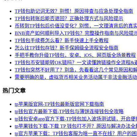
TP钱包助记词无效？别慌！原因排查与应急处理全指南
TP钱包转账后能否退回？正确处理方式与风险提示
币转到TP钱包后价值没变化？别慌，一文理清背后的真
BNB资产如何顺利导入TP钱包？完整操作指南与风险提
TP钱包手续费怎么看？新手快速上手全教程
怎么往TP钱包存钱？新手保姆级全流程安全指南
手把手教你升级TP钱包，安卓、iOS、网页版全场景教程
TP钱包币安链能转OK链吗？一文读懂跨链操作全流程&
TP钱包突然不好用了？别急，先看看这几个常见原因和
需要明确的是，虚拟货币相关业务活动属于非法金融活动
热门文章
tp苹果版官网-TP钱包最新版官网下载指南
tp钱包官方最新下载-TP钱包与薄饼连接钱包全攻略
tp钱包安卓app官方下载-TP钱包加入波场测试链，开启
tp苹果钱包下载-下载 TP 钱包打不开？原因与解决办法全
tp官方苹果下载：TP钱包客服为啥一直不在线？用户的