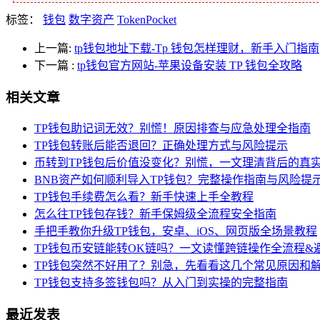
标签：
钱包
数字资产
TokenPocket
上一篇:
tp钱包地址下载-Tp 钱包怎样理财，新手入门指南
下一篇
:
tp钱包官方网站-苹果设备安装 TP 钱包全攻略
相关文章
TP钱包助记词无效？别慌！原因排查与应急处理全指南
TP钱包转账后能否退回？正确处理方式与风险提示
币转到TP钱包后价值没变化？别慌，一文理清背后的真
BNB资产如何顺利导入TP钱包？完整操作指南与风险提
TP钱包手续费怎么看？新手快速上手全教程
怎么往TP钱包存钱？新手保姆级全流程安全指南
手把手教你升级TP钱包，安卓、iOS、网页版全场景教程
TP钱包币安链能转OK链吗？一文读懂跨链操作全流程&
TP钱包突然不好用了？别急，先看看这几个常见原因和
TP钱包支持多签钱包吗？从入门到实操的完整指南
最近发表