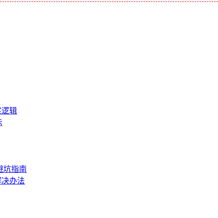
实逻辑
示
避坑指南
解决办法