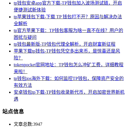
tp钱包安卓app官方下载-TP钱包加入波场测试链，开启
便捷测试新体验
tp苹果钱包下载-下载 TP 钱包打不开？原因与解决办法
全解析
tp官方苹果下载：TP钱包客服为啥一直不在线？用户的
困扰与疑问
tp钱包最新版-TP钱包代理全解析，开启财富新征程
苹果下载tp钱包-TP钱包凭空多出来币，是惊喜还是风
险？
tokenpocket官网地址：TP钱包怎么冲矿工费，详细教程
来啦！
tp钱包ios海外下载：如何监控TP钱包，保障资产安全的
有效方法
安卓钱包tp下载-TP钱包收录新代币，开启加密世界新机
遇
站点信息
文章总数:3947