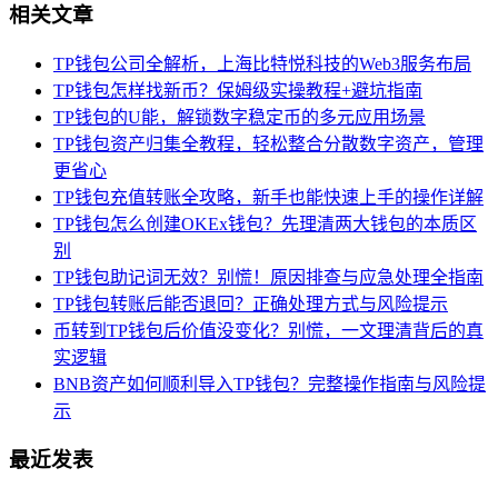
相关文章
TP钱包公司全解析，上海比特悦科技的Web3服务布局
TP钱包怎样找新币？保姆级实操教程+避坑指南
TP钱包的U能，解锁数字稳定币的多元应用场景
TP钱包资产归集全教程，轻松整合分散数字资产，管理
更省心
TP钱包充值转账全攻略，新手也能快速上手的操作详解
TP钱包怎么创建OKEx钱包？先理清两大钱包的本质区
别
TP钱包助记词无效？别慌！原因排查与应急处理全指南
TP钱包转账后能否退回？正确处理方式与风险提示
币转到TP钱包后价值没变化？别慌，一文理清背后的真
实逻辑
BNB资产如何顺利导入TP钱包？完整操作指南与风险提
示
最近发表