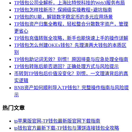
TP钱包公司全解析，上海比特悦科技的Web3服务布局
TP钱包怎样找新币？保姆级实操教程+避坑指南
TP钱包的U能，解锁数字稳定币的多元应用场景
TP钱包资产归集全教程，轻松整合分散数字资产，管理
更省心
TP钱包充值转账全攻略，新手也能快速上手的操作详解
TP钱包怎么创建OKEx钱包？先理清两大钱包的本质区
别
TP钱包助记词无效？别慌！原因排查与应急处理全指南
TP钱包转账后能否退回？正确处理方式与风险提示
币转到TP钱包后价值没变化？别慌，一文理清背后的真
实逻辑
BNB资产如何顺利导入TP钱包？完整操作指南与风险提
示
热门文章
tp苹果版官网-TP钱包最新版官网下载指南
tp钱包官方最新下载-TP钱包与薄饼连接钱包全攻略