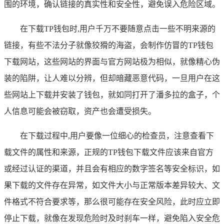
围的环境，确认链接的真实性和安全性，避免误入危险区域。
在下载TP钱包时,用户千万不要随意点击一些不明来源的
链接，有些不法分子就像狡猾的海盗，会制作仿冒的TP钱包
下载网站，这些网站的界面与官方网站极为相似，就像精心伪
装的陷阱，让人难以分辨，但却暗藏恶意代码，一旦用户在这
些网站上下载并安装了钱包，就如同打开了潘多拉的盒子，个
人信息可能会被窃取，资产也会遭受损失。
在下载过程中,用户要像一位细心的检查员，注意查看下
载文件的属性和来源，正规的TP钱包下载文件应该来自官方
或经过认证的渠道，并且会有相应的数字签名等安全标识，如
果下载的文件存在异常，如文件大小与正常版本差异较大、文
件格式不符合要求等，那么很可能存在安全风险，此时应立即
停止下载，就像在发现危险时及时刹车一样，避免陷入安全危