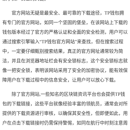
官方网站无疑是最安全、最可靠的下载途径，TP钱包拥
有专门的官方网站，如同一个坚固的堡垒，在该网站上下载的
钱包版本经过了官方的严格认证和全面的安全检测，用户可以
通过搜索引擎输入“TP钱包官方网站”来查找，但在搜索过程
中，一定要仔细甄别搜索结果，真正的官方网址通常较为简
洁，并且在浏览器地址栏会有安全锁标志，这个安全锁标志就
像一把安全锁，表明该网站采用了安全的加密协议，能有效保
障用户在下载过程中的信息安全，让用户可以放心下载。
除了官方网站,一些知名的区块链资讯平台也会提供TP钱
包的下载链接，这些平台就像经验丰富的领航员，通常会对所
提供的下载资源进行审核，以确保其安全性，但即便如此，用
户在点击下载链接时仍需保持警惕，如同在航行中时刻注意周