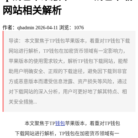
网站相关解析
作者：qbadmin
2026-04-11
浏览：1076
导读：
本文聚焦于TP钱包苹果版本，着重对TP钱包下载
网站进行解析，TP钱包在加密货币领域有一定影响力，
苹果版本的使用需求较大，解析TP钱包下载网站，能帮
助用户明确安全、正规的下载途径，避免因下载到非官
方或恶意版本而遭受信息泄露、资产损失等风险，通过
对下载网站的深入分析，用户可更好地了解其特点、相
关安全措施...
本文聚焦于TP
钱包
苹果版本，着重对TP钱包
下载网站进行解析，TP钱包在加密货币领域有一