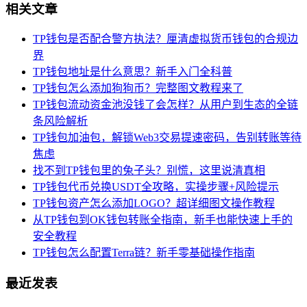
相关文章
TP钱包是否配合警方执法？厘清虚拟货币钱包的合规边
界
TP钱包地址是什么意思？新手入门全科普
TP钱包怎么添加狗狗币？完整图文教程来了
TP钱包流动资金池没钱了会怎样？从用户到生态的全链
条风险解析
TP钱包加油包，解锁Web3交易提速密码，告别转账等待
焦虑
找不到TP钱包里的兔子头？别慌，这里说清真相
TP钱包代币兑换USDT全攻略，实操步骤+风险提示
TP钱包资产怎么添加LOGO？超详细图文操作教程
从TP钱包到OK钱包转账全指南，新手也能快速上手的
安全教程
TP钱包怎么配置Terra链？新手零基础操作指南
最近发表