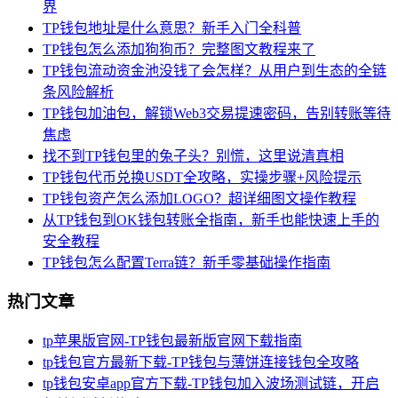
界
TP钱包地址是什么意思？新手入门全科普
TP钱包怎么添加狗狗币？完整图文教程来了
TP钱包流动资金池没钱了会怎样？从用户到生态的全链
条风险解析
TP钱包加油包，解锁Web3交易提速密码，告别转账等待
焦虑
找不到TP钱包里的兔子头？别慌，这里说清真相
TP钱包代币兑换USDT全攻略，实操步骤+风险提示
TP钱包资产怎么添加LOGO？超详细图文操作教程
从TP钱包到OK钱包转账全指南，新手也能快速上手的
安全教程
TP钱包怎么配置Terra链？新手零基础操作指南
热门文章
tp苹果版官网-TP钱包最新版官网下载指南
tp钱包官方最新下载-TP钱包与薄饼连接钱包全攻略
tp钱包安卓app官方下载-TP钱包加入波场测试链，开启