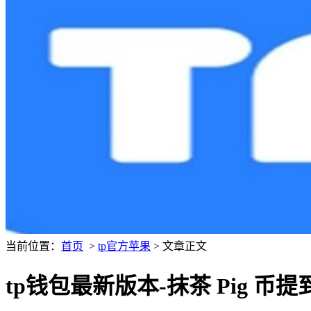
当前位置：
首页
>
tp官方苹果
> 文章正文
tp钱包最新版本-抹茶 Pig 币提