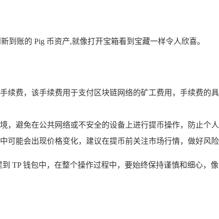
新到账的 Pig 币资产,就像打开宝箱看到宝藏一样令人欣喜。
手续费，该手续费用于支付区块链网络的矿工费用，手续费的具
境，避免在公共网络或不安全的设备上进行提币操作，防止个人
中可能会出现价格变化，建议在提币前关注市场行情，做好风险
币提到 TP 钱包中，在整个操作过程中，要始终保持谨慎和细心