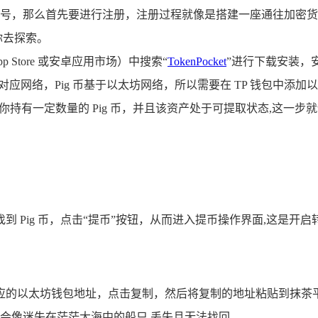
号，那么首先要进行注册，注册过程就像是搭建一座通往加密货
你去探索。
 Store 或安卓应用市场）中搜索“
TokenPocket
”进行下载安装，
对应网络，Pig 币基于以太坊网络，所以需要在 TP 钱包中添
持有一定数量的 Pig 币，并且该资产处于可提取状态,这一
 Pig 币，点击“提币”按钮，从而进入提币操作界面,这是开
择对应的以太坊钱包地址，点击复制，然后将复制的地址粘贴到抹
会像迷失在茫茫大海中的船只,丢失且无法找回。