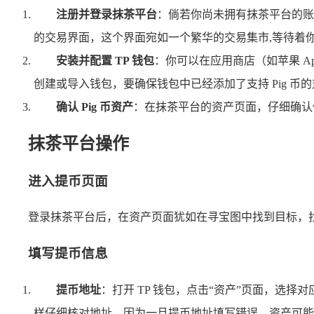
注册并登录抹茶平台
：倘若你尚未拥有抹茶平台的账
的交易界面，这个界面宛如一个繁华的交易集市,等待着
安装并配置 TP 钱包
：你可以在应用商店（如苹果 App
创建或导入钱包，要确保钱包中已经添加了支持 Pig 币的
确认 Pig 币资产
：在抹茶平台的资产页面，仔细确认你
抹茶平台操作
进入提币页面
登录抹茶平台后，在资产页面犹如在寻宝图中找到目标，找到
填写提币信息
提币地址
：打开 TP 钱包，点击“资产”页面，选
样仔细核对地址，因为一旦提币地址填写错误，资产可能