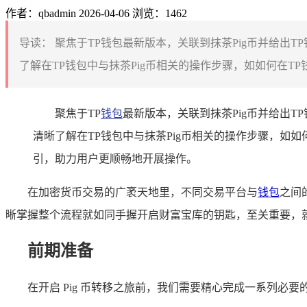
作者：qbadmin
2026-04-06
浏览：1462
导读：
聚焦于TP钱包最新版本，关联到抹茶Pig币并给出
了解在TP钱包中与抹茶Pig币相关的操作步骤，如如何在TP钱
聚焦于TP
钱包
最新版本，关联到抹茶Pig币并给出T
清晰了解在TP钱包中与抹茶Pig币相关的操作步骤，如如
引，助力用户更顺畅地开展操作。
在加密货币交易的广袤天地里，不同交易平台与
钱包
之间
晰掌握整个流程就如同手握开启财富宝库的钥匙，至关重要，就让我
前期准备
在开启 Pig 币转移之旅前，我们需要精心完成一系列必