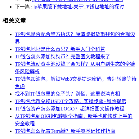
下一篇
:
tp苹果版下载地址-关于TP钱包地址的探讨
相关文章
TP钱包是否配合警方执法？厘清虚拟货币钱包的合规边
界
TP钱包地址是什么意思？新手入门全科普
TP钱包怎么添加狗狗币？完整图文教程来了
TP钱包流动资金池没钱了会怎样？从用户到生态的全链
条风险解析
TP钱包加油包，解锁Web3交易提速密码，告别转账等待
焦虑
找不到TP钱包里的兔子头？别慌，这里说清真相
TP钱包代币兑换USDT全攻略，实操步骤+风险提示
TP钱包资产怎么添加LOGO？超详细图文操作教程
从TP钱包到OK钱包转账全指南，新手也能快速上手的
安全教程
TP钱包怎么配置Terra链？新手零基础操作指南