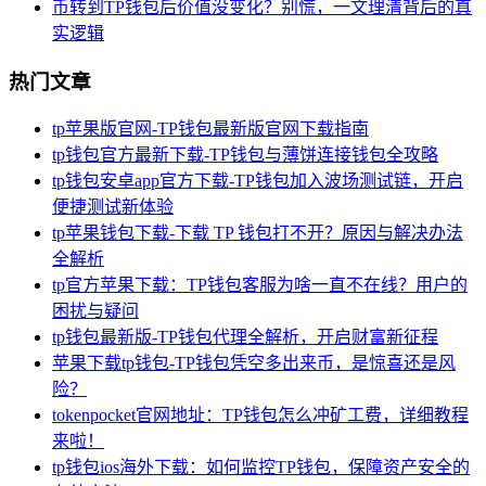
币转到TP钱包后价值没变化？别慌，一文理清背后的真
实逻辑
热门文章
tp苹果版官网-TP钱包最新版官网下载指南
tp钱包官方最新下载-TP钱包与薄饼连接钱包全攻略
tp钱包安卓app官方下载-TP钱包加入波场测试链，开启
便捷测试新体验
tp苹果钱包下载-下载 TP 钱包打不开？原因与解决办法
全解析
tp官方苹果下载：TP钱包客服为啥一直不在线？用户的
困扰与疑问
tp钱包最新版-TP钱包代理全解析，开启财富新征程
苹果下载tp钱包-TP钱包凭空多出来币，是惊喜还是风
险？
tokenpocket官网地址：TP钱包怎么冲矿工费，详细教程
来啦！
tp钱包ios海外下载：如何监控TP钱包，保障资产安全的