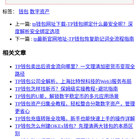
标签：
钱包
数字资产
上一篇:
tp钱包网址下载-TP钱包绑定什么最安全呢？深
度解析安全绑定选项
下一篇
:
tp最新官网地址-TP钱包恢复助记词全流程指南
相关文章
TP钱包卖出后资金流向哪里？一文理清加密货币变现全
路径
TP钱包公司全解析，上海比特悦科技的Web3服务布局
TP钱包怎样找新币？保姆级实操教程+避坑指南
TP钱包的U能，解锁数字稳定币的多元应用场景
TP钱包资产归集全教程，轻松整合分散数字资产，管理
更省心
TP钱包充值转账全攻略，新手也能快速上手的操作详解
TP钱包怎么创建OKEx钱包？先理清两大钱包的本质区
别