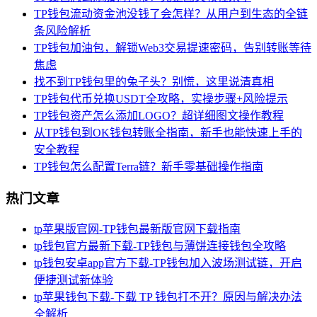
TP钱包流动资金池没钱了会怎样？从用户到生态的全链
条风险解析
TP钱包加油包，解锁Web3交易提速密码，告别转账等待
焦虑
找不到TP钱包里的兔子头？别慌，这里说清真相
TP钱包代币兑换USDT全攻略，实操步骤+风险提示
TP钱包资产怎么添加LOGO？超详细图文操作教程
从TP钱包到OK钱包转账全指南，新手也能快速上手的
安全教程
TP钱包怎么配置Terra链？新手零基础操作指南
热门文章
tp苹果版官网-TP钱包最新版官网下载指南
tp钱包官方最新下载-TP钱包与薄饼连接钱包全攻略
tp钱包安卓app官方下载-TP钱包加入波场测试链，开启
便捷测试新体验
tp苹果钱包下载-下载 TP 钱包打不开？原因与解决办法
全解析