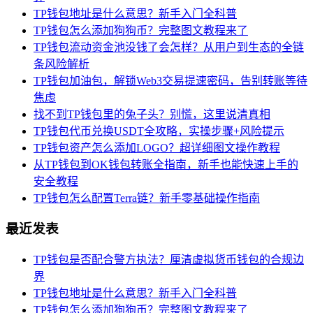
TP钱包地址是什么意思？新手入门全科普
TP钱包怎么添加狗狗币？完整图文教程来了
TP钱包流动资金池没钱了会怎样？从用户到生态的全链
条风险解析
TP钱包加油包，解锁Web3交易提速密码，告别转账等待
焦虑
找不到TP钱包里的兔子头？别慌，这里说清真相
TP钱包代币兑换USDT全攻略，实操步骤+风险提示
TP钱包资产怎么添加LOGO？超详细图文操作教程
从TP钱包到OK钱包转账全指南，新手也能快速上手的
安全教程
TP钱包怎么配置Terra链？新手零基础操作指南
最近发表
TP钱包是否配合警方执法？厘清虚拟货币钱包的合规边
界
TP钱包地址是什么意思？新手入门全科普
TP钱包怎么添加狗狗币？完整图文教程来了