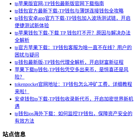
tp苹果版官网-TP钱包最新版官网下载指南
tp钱包官方最新下载-TP钱包与薄饼连接钱包全攻略
tp钱包安卓app官方下载-TP钱包加入波场测试链，开启
便捷测试新体验
tp苹果钱包下载-下载 TP 钱包打不开？原因与解决办法
全解析
tp官方苹果下载：TP钱包客服为啥一直不在线？用户的
困扰与疑问
tp钱包最新版-TP钱包代理全解析，开启财富新征程
苹果下载tp钱包-TP钱包凭空多出来币，是惊喜还是风
险？
tokenpocket官网地址：TP钱包怎么冲矿工费，详细教程
来啦！
安卓钱包tp下载-TP钱包收录新代币，开启加密世界新机
遇
tp钱包ios海外下载：如何监控TP钱包，保障资产安全的
有效方法
站点信息