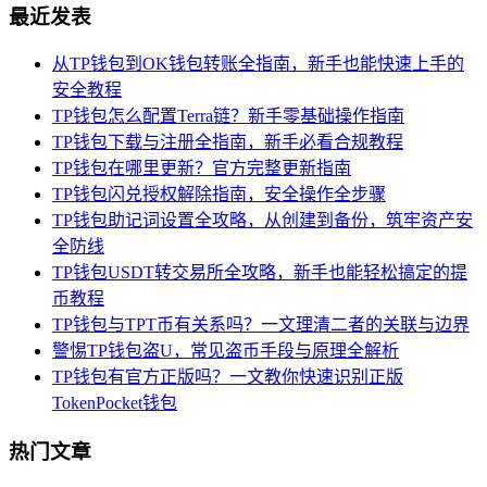
最近发表
从TP钱包到OK钱包转账全指南，新手也能快速上手的
安全教程
TP钱包怎么配置Terra链？新手零基础操作指南
TP钱包下载与注册全指南，新手必看合规教程
TP钱包在哪里更新？官方完整更新指南
TP钱包闪兑授权解除指南，安全操作全步骤
TP钱包助记词设置全攻略，从创建到备份，筑牢资产安
全防线
TP钱包USDT转交易所全攻略，新手也能轻松搞定的提
币教程
TP钱包与TPT币有关系吗？一文理清二者的关联与边界
警惕TP钱包盗U，常见盗币手段与原理全解析
TP钱包有官方正版吗？一文教你快速识别正版
TokenPocket钱包
热门文章