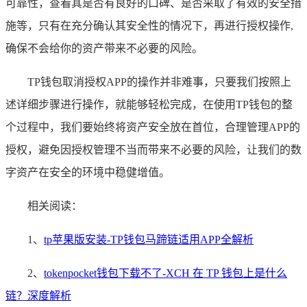
可靠性，查看其是否有良好的口碑、是否采取了有效的安全措
施等，只有在充分确认其安全性的情况下，再进行授权操作,
确保不会给你的资产带来不必要的风险。
TP钱包取消授权APP的操作并非难事，只要我们按照上
述详细步骤进行操作，就能够轻松完成，在使用TP钱包的整
个过程中，我们要始终将资产安全放在首位，合理管理APP的
授权，避免因授权管理不当而带来不必要的风险，让我们的数
字资产在安全的环境中稳健增值。
相关阅读：
1、
tp苹果版安装-TP钱包马蹄链适用APP全解析
2、
tokenpocket钱包下载不了-XCH 在 TP 钱包上是什么
链？深度解析