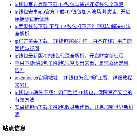
tp钱包官方最新下载-TP钱包与薄饼连接钱包全攻略
tp钱包安卓app官方下载-TP钱包加入波场测试链，开启
便捷测试新体验
tp苹果钱包下载-下载 TP 钱包打不开？原因与解决办法
全解析
tp官方苹果下载：TP钱包客服为啥一直不在线？用户的
困扰与疑问
tp钱包最新版-TP钱包代理全解析，开启财富新征程
苹果下载tp钱包-TP钱包凭空多出来币，是惊喜还是风
险？
tokenpocket官网地址：TP钱包怎么冲矿工费，详细教程
来啦！
tp钱包ios海外下载：如何监控TP钱包，保障资产安全的
有效方法
安卓钱包tp下载-TP钱包收录新代币，开启加密世界新机
遇
站点信息