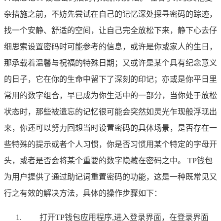
杂措施之前，不妨先尝试在自己的记忆深处探寻密码的踪迹，
找一个安静、舒适的空间，让自己完全放松下来，静下心去仔
细思索设置密码时可能参考的信息，或许是你或家人的生日，
那承载着温馨与祝福的特殊日期；又或许是某个具有纪念意义
的日子，它在你的生命中留下了深刻的印记；亦或是你平日里
常用的数字组合，早已成为你生活中的一部分，当你处于放松
状态时，那些被遗忘的记忆很可能会突然如灵光乍现般浮现出
来，你还可以努力回想当时设置密码的具体场景，是否存在一
些特殊的提示或者个人习惯，你是否习惯用某个特定的字母开
头，或者是否会将某个重要的数字隐藏在密码之中。 TP钱包
为用户提供了通过助记词重置密码的功能，这是一种既常见又
行之有效的解决方法，具体的操作步骤如下：
打开TP钱包应用程序,进入登录界面，在登录界面