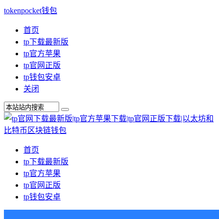
tokenpocket钱包
首页
tp下载最新版
tp官方苹果
tp官网正版
tp钱包安卓
关闭
首页
tp下载最新版
tp官方苹果
tp官网正版
tp钱包安卓