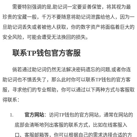
需要特别强调的是,助记词一定要妥善保管，将其视为最
珍贵的宝藏一般，千万不要随意将助记词泄露给他人，因为一
旦助记词丢失或者被他人获取，你的数字资产将面临着巨大的
安全风险，可能会遭受无法挽回的损失。
联系TP钱包官方客服
倘若通过助记词仍然无法解决密码遗忘的问题,或者你连
助记词也不慎丢失了，那么此时你可以联系TP钱包的官方客
服，寻求他们的专业帮助，你可以通过以下两种方式与客服取
得联系：
官方网站
：访问TP钱包的官方网站，通常在网站的
底部会清晰地列出客服的联系方式，比如在线客服入
口、客服邮箱等，你可以根据自己的需求选择合适的方