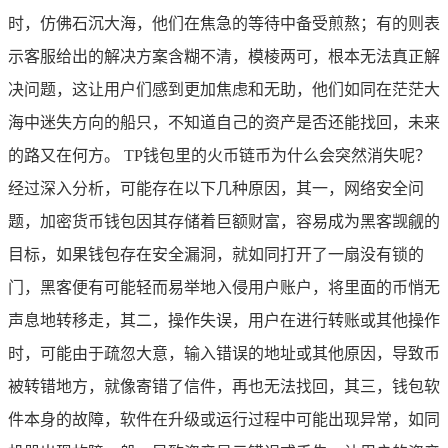
时，仿佛石沉大海，他们在焦急的等待中备受煎熬；有的则表
示客服给出的解决方案含糊不清，模棱两可，根本无法真正解
决问题，这让用户们感到更加焦虑和无助，他们如同在茫茫大
海中迷失方向的船只，不知道自己的资产是否还能找回，未来
的路又在何方。 TP钱包里的火币链币为什么会突然消失呢？
经过深入分析，可能存在以下几种原因，其一，网络安全问
题，加密货币钱包因其存储着巨额财富，容易成为黑客觊觎的
目标，如果钱包存在安全漏洞，就如同打开了一扇没有锁的
门，黑客便有可能轻而易举地入侵用户账户，将里面的币悄无
声息地转移走，其二，操作失误，用户在进行转账或其他操作
时，可能由于疏忽大意，输入错误的地址或其他原因，导致币
被转错地方，就像寄错了信件，再也无法找回，其三，钱包软
件本身的故障，软件在升级或运行过程中可能出现异常，如同