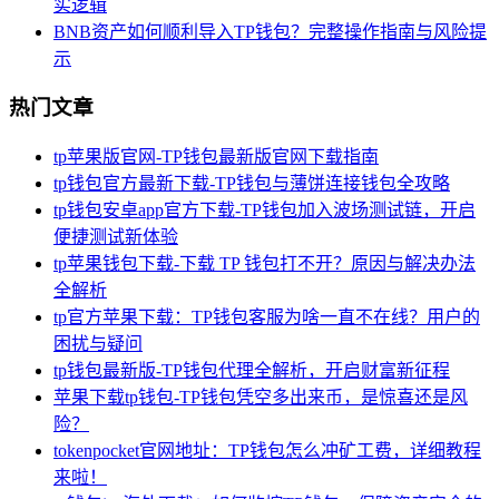
实逻辑
BNB资产如何顺利导入TP钱包？完整操作指南与风险提
示
热门文章
tp苹果版官网-TP钱包最新版官网下载指南
tp钱包官方最新下载-TP钱包与薄饼连接钱包全攻略
tp钱包安卓app官方下载-TP钱包加入波场测试链，开启
便捷测试新体验
tp苹果钱包下载-下载 TP 钱包打不开？原因与解决办法
全解析
tp官方苹果下载：TP钱包客服为啥一直不在线？用户的
困扰与疑问
tp钱包最新版-TP钱包代理全解析，开启财富新征程
苹果下载tp钱包-TP钱包凭空多出来币，是惊喜还是风
险？
tokenpocket官网地址：TP钱包怎么冲矿工费，详细教程
来啦！