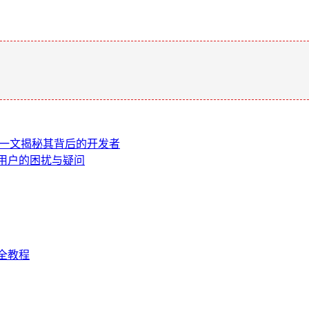
。
的？一文揭秘其背后的开发者
？用户的困扰与疑问
全教程