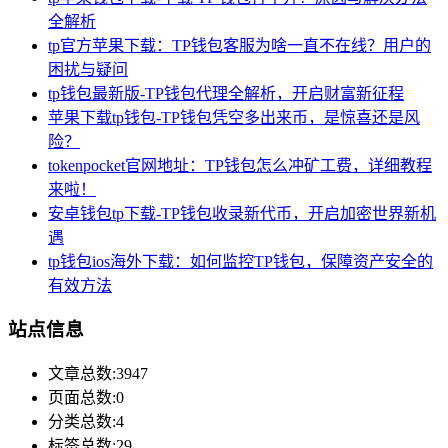
全解析
tp官方苹果下载：TP钱包客服为啥一直不在线？用户的
困扰与疑问
tp钱包最新版-TP钱包代理全解析，开启财富新征程
苹果下载tp钱包-TP钱包凭空多出来币，是惊喜还是风
险？
tokenpocket官网地址：TP钱包怎么冲矿工费，详细教程
来啦！
安卓钱包tp下载-TP钱包收录新代币，开启加密世界新机
遇
tp钱包ios海外下载：如何监控TP钱包，保障资产安全的
有效方法
站点信息
文章总数:3947
页面总数:0
分类总数:4
标签总数:29