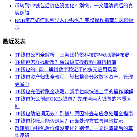
币转到TP钱包后价值没变化？别慌，一文理清背后的真
实逻辑
BNB资产如何顺利导入TP钱包？完整操作指南与风险提
示
最近发表
TP钱包公司全解析，上海比特悦科技的Web3服务布局
TP钱包怎样找新币？保姆级实操教程+避坑指南
TP钱包的U能，解锁数字稳定币的多元应用场景
TP钱包资产归集全教程，轻松整合分散数字资产，管理
更省心
TP钱包充值转账全攻略，新手也能快速上手的操作详解
TP钱包怎么创建OKEx钱包？先理清两大钱包的本质区
别
TP钱包助记词无效？别慌！原因排查与应急处理全指南
TP钱包转账后能否退回？正确处理方式与风险提示
币转到TP钱包后价值没变化？别慌，一文理清背后的真
实逻辑