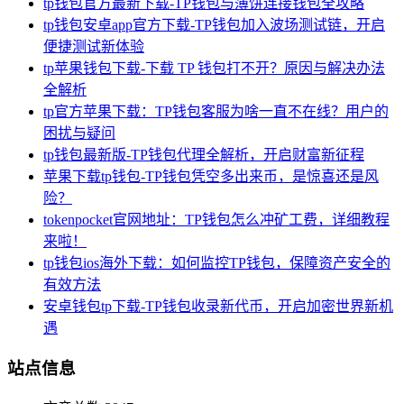
tp钱包官方最新下载-TP钱包与薄饼连接钱包全攻略
tp钱包安卓app官方下载-TP钱包加入波场测试链，开启
便捷测试新体验
tp苹果钱包下载-下载 TP 钱包打不开？原因与解决办法
全解析
tp官方苹果下载：TP钱包客服为啥一直不在线？用户的
困扰与疑问
tp钱包最新版-TP钱包代理全解析，开启财富新征程
苹果下载tp钱包-TP钱包凭空多出来币，是惊喜还是风
险？
tokenpocket官网地址：TP钱包怎么冲矿工费，详细教程
来啦！
tp钱包ios海外下载：如何监控TP钱包，保障资产安全的
有效方法
安卓钱包tp下载-TP钱包收录新代币，开启加密世界新机
遇
站点信息