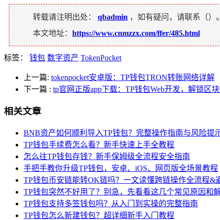
转载请注明出处：
qbadmin
，如有疑问，请联系（
）
本文地址：
https://www.cnmzzx.com/ffer/485.html
标签：
钱包
数字资产
TokenPocket
上一篇:
tokenpocket安卓版：TP钱包TRON转账网络详解
下一篇
:
tp官网正版app下载：TP钱包Web开发，解锁区
相关文章
BNB资产如何顺利导入TP钱包？完整操作指南与风险提
TP钱包手续费怎么看？新手快速上手全教程
怎么往TP钱包存钱？新手保姆级全流程安全指南
手把手教你升级TP钱包，安卓、iOS、网页版全场景教程
TP钱包币安链能转OK链吗？一文读懂跨链操作全流程&
TP钱包突然不好用了？别急，先看看这几个常见原因和
TP钱包支持多签钱包吗？从入门到实操的完整指南
TP钱包怎么新建钱包？超详细新手入门教程