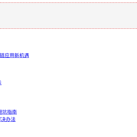
。
块链应用新机遇
示
避坑指南
解决办法