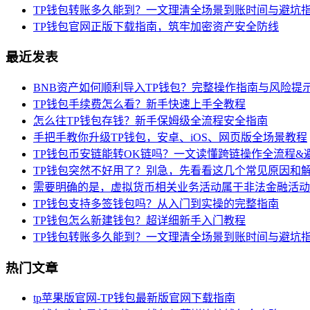
TP钱包转账多久能到？一文理清全场景到账时间与避坑
TP钱包官网正版下载指南，筑牢加密资产安全防线
最近发表
BNB资产如何顺利导入TP钱包？完整操作指南与风险提
TP钱包手续费怎么看？新手快速上手全教程
怎么往TP钱包存钱？新手保姆级全流程安全指南
手把手教你升级TP钱包，安卓、iOS、网页版全场景教程
TP钱包币安链能转OK链吗？一文读懂跨链操作全流程&
TP钱包突然不好用了？别急，先看看这几个常见原因和
需要明确的是，虚拟货币相关业务活动属于非法金融活动
TP钱包支持多签钱包吗？从入门到实操的完整指南
TP钱包怎么新建钱包？超详细新手入门教程
TP钱包转账多久能到？一文理清全场景到账时间与避坑
热门文章
tp苹果版官网-TP钱包最新版官网下载指南