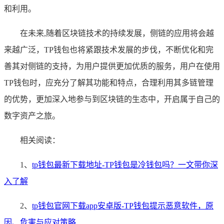
和利用。
在未来,随着区块链技术的持续发展，侧链的应用将会越
来越广泛，TP钱包也将紧跟技术发展的步伐，不断优化和完
善其对侧链的支持，为用户提供更加优质的服务，用户在使用
TP钱包时，应充分了解其功能和特点，合理利用其多链管理
的优势，更加深入地参与到区块链的生态中，开启属于自己的
数字资产之旅。
相关阅读：
1、
tp钱包最新下载地址-TP钱包是冷钱包吗？一文带你深
入了解
2、
tp钱包官网下载app安卓版-TP钱包提示恶意软件，原
因、危害与应对策略