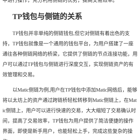
中进行操作，充分利用侧链的优势，提高交易效率。
TP钱包与侧链的关系
TP钱包并非单纯的侧链钱包,但它对侧链有着出色的支
持，TP钱包就像是一个通用的钱包平台，为用户搭建了一座
通往各种侧链网络的桥梁，它提供了侧链的节点连接功能，用
户可以通过TP钱包与侧链进行深度交互，实现侧链资产的有
效管理和交易。
以Matic侧链为例,用户在TP钱包中添加Matic网络后，能够
将以太坊上的资产通过跨链桥轻松转移到Matic侧链上，在Mat
ic侧链上，用户可以进行快速的交易，大大缩短了交易确认时
间，提高了交易效率，TP钱包为用户提供了简洁便捷的操作
界面，即使是新手用户，也能轻松上手，完成这些复杂的操