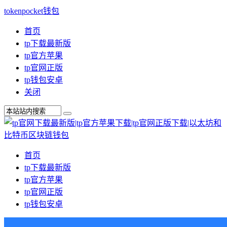
tokenpocket钱包
首页
tp下载最新版
tp官方苹果
tp官网正版
tp钱包安卓
关闭
首页
tp下载最新版
tp官方苹果
tp官网正版
tp钱包安卓