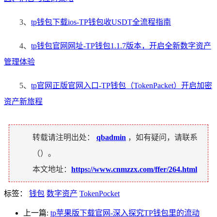
3、
tp钱包下载ios-TP钱包收USDT全流程指南
4、
tp钱包官网网址-TP钱包1.1.7版本，开启全新数字资产
管理体验
5、
tp官网正版官网入口-TP钱包（TokenPacket）开启加密
资产新旅程
转载请注明出处：
qbadmin
，如有疑问，请联系
（
）。
本文地址：
https://www.cnmzzx.com/ffer/264.html
标签：
钱包
数字资产
TokenPocket
上一篇:
tp苹果版下载官网-深入探究TP钱包里的流动