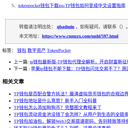
5、
tokenpocket钱包下载ios-TP钱包如何变成中文设置指南
转载请注明出处：
qbadmin
，如有疑问，请联系（
）
本文地址：
https://www.cnmzzx.com/nnhl/597.html
标签：
钱包
数字资产
TokenPocket
上一篇:
tp钱包最新版-TP钱包代理全解析，开启财富新征
下一篇
:
苹果tp钱包不能下载：TP钱包闪兑交易不了？原
相关文章
TP钱包是否配合警方执法？厘清虚拟货币钱包的合规边
TP钱包地址是什么意思？新手入门全科普
TP钱包怎么添加狗狗币？完整图文教程来了
TP钱包流动资金池没钱了会怎样？从用户到生态的全链
TP钱包加油包，解锁Web3交易提速密码，告别转账等待