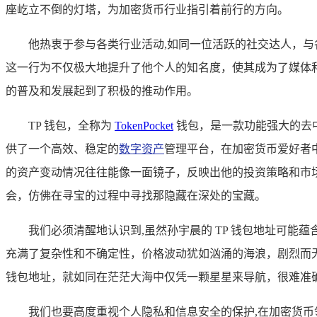
座屹立不倒的灯塔，为加密货币行业指引着前行的方向。
他热衷于参与各类行业活动,如同一位活跃的社交达人，
这一行为不仅极大地提升了他个人的知名度，使其成为了媒体
的普及和发展起到了积极的推动作用。
TP 钱包，全称为
TokenPocket
钱包，是一款功能强大的去
供了一个高效、稳定的
数字资产
管理平台，在加密货币爱好者
的资产变动情况往往能像一面镜子，反映出他的投资策略和市
会，仿佛在寻宝的过程中寻找那隐藏在深处的宝藏。
我们必须清醒地认识到,虽然孙宇晨的 TP 钱包地址可
充满了复杂性和不确定性，价格波动犹如汹涌的海浪，剧烈而
钱包地址，就如同在茫茫大海中仅凭一颗星星来导航，很难准
我们也要高度重视个人隐私和信息安全的保护,在加密货