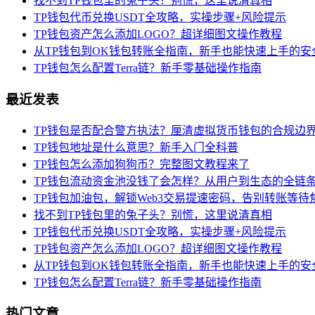
找不到TP钱包里的兔子头？别慌，这里说清真相
TP钱包代币兑换USDT全攻略，实操步骤+风险提示
TP钱包资产怎么添加LOGO？超详细图文操作教程
从TP钱包到OK钱包转账全指南，新手也能快速上手的安
TP钱包怎么配置Terra链？新手零基础操作指南
最近发表
TP钱包是否配合警方执法？厘清虚拟货币钱包的合规边
TP钱包地址是什么意思？新手入门全科普
TP钱包怎么添加狗狗币？完整图文教程来了
TP钱包流动资金池没钱了会怎样？从用户到生态的全链
TP钱包加油包，解锁Web3交易提速密码，告别转账等待
找不到TP钱包里的兔子头？别慌，这里说清真相
TP钱包代币兑换USDT全攻略，实操步骤+风险提示
TP钱包资产怎么添加LOGO？超详细图文操作教程
从TP钱包到OK钱包转账全指南，新手也能快速上手的安
TP钱包怎么配置Terra链？新手零基础操作指南
热门文章