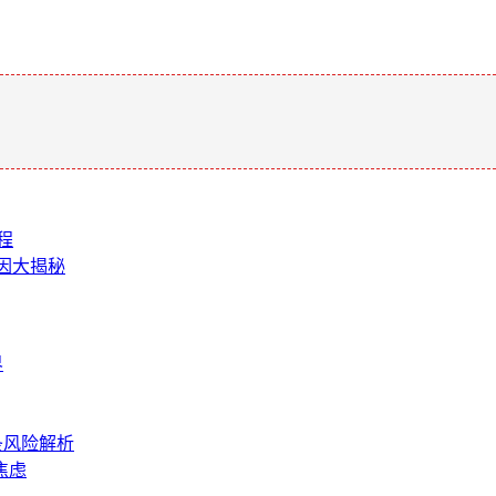
。
程
因大揭秘
界
条风险解析
焦虑