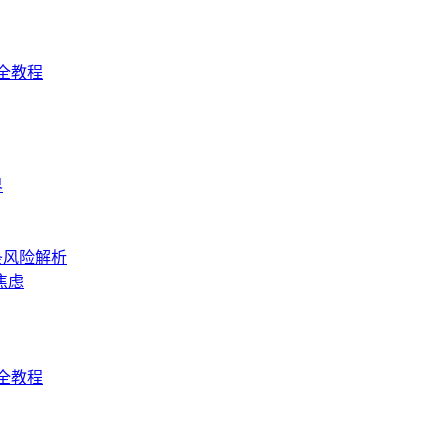
全教程
界
条风险解析
焦虑
全教程