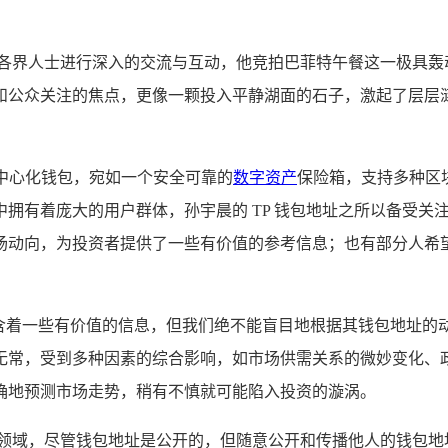
与各界人士进行深入的交流与互动，他竞拍巴菲特午餐这一极具轰
和公众关注的焦点，更像一颗投入平静湖面的石子，激起了层层
中心化钱包，宛如一个安全可靠的
数字资产
保险箱，支持多种区
中拥有着庞大的用户群体，孙宇晨的 TP 钱包地址之所以备受
场动向，为投资者提供了一些有价值的参考信息；也有部分人希
能蕴含着一些有价值的信息，但我们绝不能盲目地根据其钱包地址
无常，受到多种因素的综合影响，如市场供需关系的微妙变化、
确地预测市场走势，稍有不慎就可能陷入投资的漩涡。
币领域，尽管钱包地址是公开的，但随意公开和传播他人的钱包地