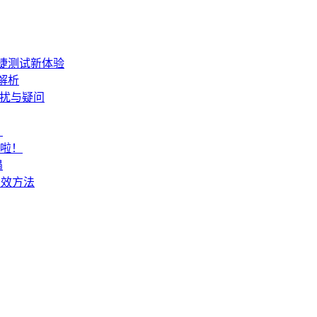
便捷测试新体验
解析
困扰与疑问
？
来啦！
遇
有效方法