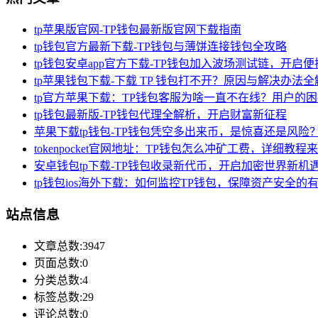
tp苹果版官网-TP钱包最新版官网下载指南
tp钱包官方最新下载-TP钱包与薄饼连接钱包全攻略
tp钱包安卓app官方下载-TP钱包加入波场测试链，开启
tp苹果钱包下载-下载 TP 钱包打不开？原因与解决办法全
tp官方苹果下载：TP钱包客服为啥一直不在线？用户的
tp钱包最新版-TP钱包代理全解析，开启财富新征程
苹果下载tp钱包-TP钱包凭空多出来币，是惊喜还是风险
tokenpocket官网地址：TP钱包怎么冲矿工费，详细教程
安卓钱包tp下载-TP钱包收录新代币，开启加密世界新机
tp钱包ios海外下载：如何监控TP钱包，保障资产安全的
站点信息
文章总数:3947
页面总数:0
分类总数:4
标签总数:29
评论总数:0