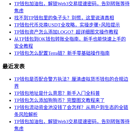
TP钱包加油包，解锁Web3交易提速密码，告别转账等待
焦虑
找不到TP钱包里的兔子头？别慌，这里说清真相
TP钱包代币兑换USDT全攻略，实操步骤+风险提示
TP钱包资产怎么添加LOGO？超详细图文操作教程
从TP钱包到OK钱包转账全指南，新手也能快速上手的
安全教程
TP钱包怎么配置Terra链？新手零基础操作指南
最近发表
TP钱包是否配合警方执法？厘清虚拟货币钱包的合规边
界
TP钱包地址是什么意思？新手入门全科普
TP钱包怎么添加狗狗币？完整图文教程来了
TP钱包流动资金池没钱了会怎样？从用户到生态的全链
条风险解析
TP钱包加油包，解锁Web3交易提速密码，告别转账等待
焦虑