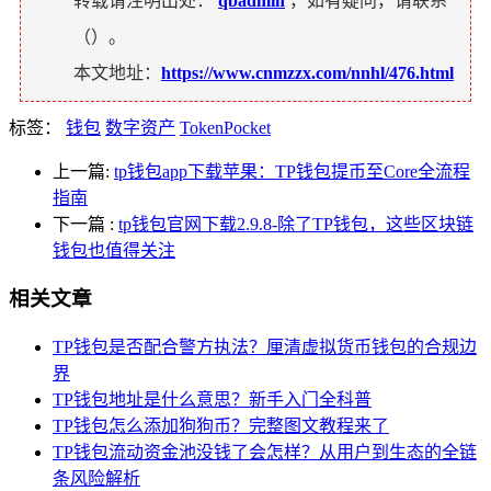
转载请注明出处：
qbadmin
，如有疑问，请联系
（
）。
本文地址：
https://www.cnmzzx.com/nnhl/476.html
标签：
钱包
数字资产
TokenPocket
上一篇:
tp钱包app下载苹果：TP钱包提币至Core全流程
指南
下一篇
:
tp钱包官网下载2.9.8-除了TP钱包，这些区块链
钱包也值得关注
相关文章
TP钱包是否配合警方执法？厘清虚拟货币钱包的合规边
界
TP钱包地址是什么意思？新手入门全科普
TP钱包怎么添加狗狗币？完整图文教程来了
TP钱包流动资金池没钱了会怎样？从用户到生态的全链
条风险解析