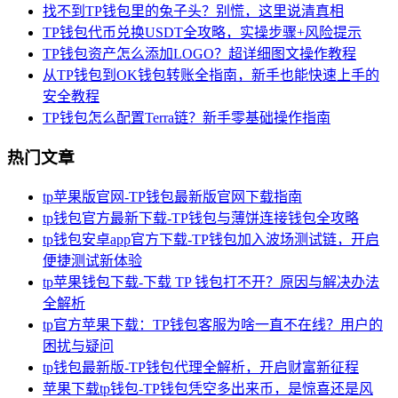
找不到TP钱包里的兔子头？别慌，这里说清真相
TP钱包代币兑换USDT全攻略，实操步骤+风险提示
TP钱包资产怎么添加LOGO？超详细图文操作教程
从TP钱包到OK钱包转账全指南，新手也能快速上手的
安全教程
TP钱包怎么配置Terra链？新手零基础操作指南
热门文章
tp苹果版官网-TP钱包最新版官网下载指南
tp钱包官方最新下载-TP钱包与薄饼连接钱包全攻略
tp钱包安卓app官方下载-TP钱包加入波场测试链，开启
便捷测试新体验
tp苹果钱包下载-下载 TP 钱包打不开？原因与解决办法
全解析
tp官方苹果下载：TP钱包客服为啥一直不在线？用户的
困扰与疑问
tp钱包最新版-TP钱包代理全解析，开启财富新征程
苹果下载tp钱包-TP钱包凭空多出来币，是惊喜还是风