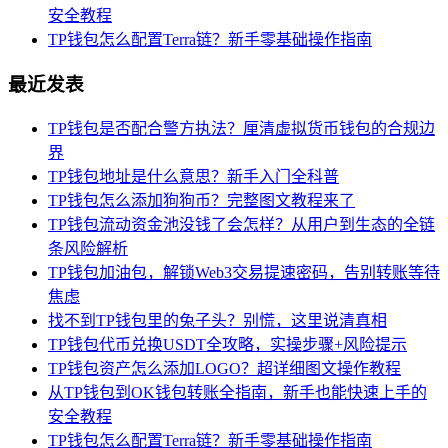
安全教程
TP钱包怎么配置Terra链？新手零基础操作指南
最近发表
TP钱包是否配合警方执法？厘清虚拟货币钱包的合规边
界
TP钱包地址是什么意思？新手入门全科普
TP钱包怎么添加狗狗币？完整图文教程来了
TP钱包流动资金池没钱了会怎样？从用户到生态的全链
条风险解析
TP钱包加油包，解锁Web3交易提速密码，告别转账等待
焦虑
找不到TP钱包里的兔子头？别慌，这里说清真相
TP钱包代币兑换USDT全攻略，实操步骤+风险提示
TP钱包资产怎么添加LOGO？超详细图文操作教程
从TP钱包到OK钱包转账全指南，新手也能快速上手的
安全教程
TP钱包怎么配置Terra链？新手零基础操作指南