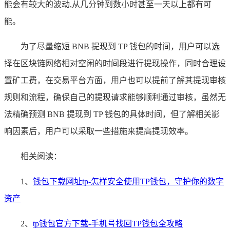
能会有较大的波动,从几分钟到数小时甚至一天以上都有可
能。
为了尽量缩短 BNB 提现到 TP 钱包的时间，用户可以选
择在区块链网络相对空闲的时间段进行提现操作，同时合理设
置矿工费，在交易平台方面，用户也可以提前了解其提现审核
规则和流程，确保自己的提现请求能够顺利通过审核，虽然无
法精确预测 BNB 提现到 TP 钱包的具体时间，但了解相关影
响因素后，用户可以采取一些措施来提高提现效率。
相关阅读：
1、
钱包下载网址tp-怎样安全使用TP钱包，守护你的数字
资产
2、
tp钱包官方下载-手机号找回TP钱包全攻略