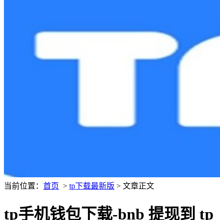
当前位置：
首页
>
tp下载最新版
> 文章正文
tp手机钱包下载-bnb 提现到 tp