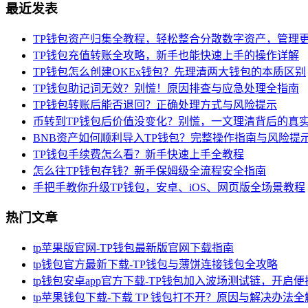
最近发表
TP钱包资产归集全教程，轻松整合分散数字资产，管理
TP钱包充值转账全攻略，新手也能快速上手的操作详解
TP钱包怎么创建OKEx钱包？先理清两大钱包的本质区别
TP钱包助记词无效？别慌！原因排查与应急处理全指南
TP钱包转账后能否退回？正确处理方式与风险提示
币转到TP钱包后价值没变化？别慌，一文理清背后的真
BNB资产如何顺利导入TP钱包？完整操作指南与风险提
TP钱包手续费怎么看？新手快速上手全教程
怎么往TP钱包存钱？新手保姆级全流程安全指南
手把手教你升级TP钱包，安卓、iOS、网页版全场景教程
热门文章
tp苹果版官网-TP钱包最新版官网下载指南
tp钱包官方最新下载-TP钱包与薄饼连接钱包全攻略
tp钱包安卓app官方下载-TP钱包加入波场测试链，开启
tp苹果钱包下载-下载 TP 钱包打不开？原因与解决办法全