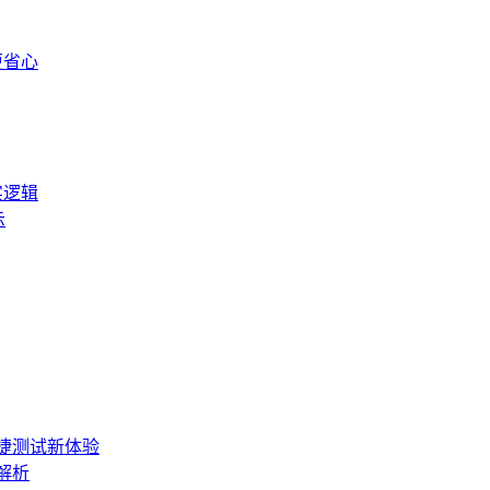
更省心
实逻辑
示
便捷测试新体验
解析