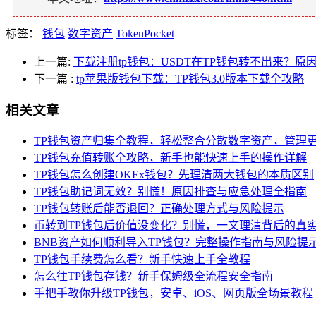
标签：
钱包
数字资产
TokenPocket
上一篇:
下载注册tp钱包：USDT在TP钱包转不出来？原
下一篇
:
tp苹果版钱包下载：TP钱包3.0版本下载全攻略
相关文章
TP钱包资产归集全教程，轻松整合分散数字资产，管理
TP钱包充值转账全攻略，新手也能快速上手的操作详解
TP钱包怎么创建OKEx钱包？先理清两大钱包的本质区别
TP钱包助记词无效？别慌！原因排查与应急处理全指南
TP钱包转账后能否退回？正确处理方式与风险提示
币转到TP钱包后价值没变化？别慌，一文理清背后的真
BNB资产如何顺利导入TP钱包？完整操作指南与风险提
TP钱包手续费怎么看？新手快速上手全教程
怎么往TP钱包存钱？新手保姆级全流程安全指南
手把手教你升级TP钱包，安卓、iOS、网页版全场景教程