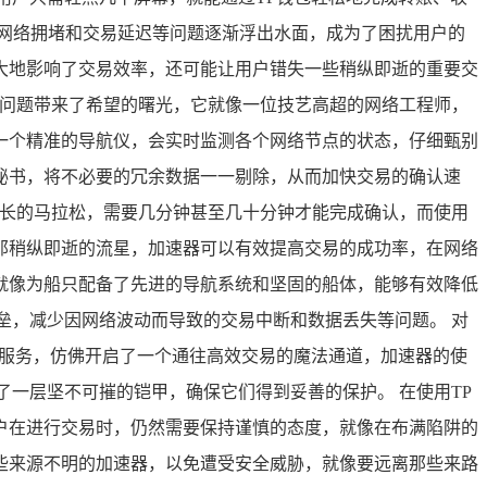
，网络拥堵和交易延迟等问题逐渐浮出水面，成为了困扰用户的
大地影响了交易效率，还可能让用户错失一些稍纵即逝的重要交
些问题带来了希望的曙光，它就像一位技艺高超的网络工程师，
一个精准的导航仪，会实时监测各个网络节点的状态，仔细甄别
秘书，将不必要的冗余数据一一剔除，从而加快交易的确认速
漫长的马拉松，需要几分钟甚至几十分钟才能完成确认，而使用
那稍纵即逝的流星，加速器可以有效提高交易的成功率，在网络
就像为船只配备了先进的导航系统和坚固的船体，能够有效降低
垒，减少因网络波动而导致的交易中断和数据丢失等问题。 对
速服务，仿佛开启了一个通往高效交易的魔法通道，加速器的使
了一层坚不可摧的铠甲，确保它们得到妥善的保护。 在使用TP
户在进行交易时，仍然需要保持谨慎的态度，就像在布满陷阱的
些来源不明的加速器，以免遭受安全威胁，就像要远离那些来路