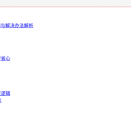
因与解决办法解析
更省心
实逻辑
示