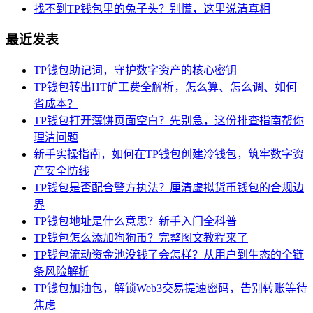
找不到TP钱包里的兔子头？别慌，这里说清真相
最近发表
TP钱包助记词，守护数字资产的核心密钥
TP钱包转出HT矿工费全解析，怎么算、怎么调、如何
省成本？
TP钱包打开薄饼页面空白？先别急，这份排查指南帮你
理清问题
新手实操指南，如何在TP钱包创建冷钱包，筑牢数字资
产安全防线
TP钱包是否配合警方执法？厘清虚拟货币钱包的合规边
界
TP钱包地址是什么意思？新手入门全科普
TP钱包怎么添加狗狗币？完整图文教程来了
TP钱包流动资金池没钱了会怎样？从用户到生态的全链
条风险解析
TP钱包加油包，解锁Web3交易提速密码，告别转账等待
焦虑