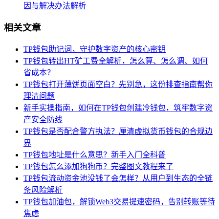
因与解决办法解析
相关文章
TP钱包助记词，守护数字资产的核心密钥
TP钱包转出HT矿工费全解析，怎么算、怎么调、如何
省成本？
TP钱包打开薄饼页面空白？先别急，这份排查指南帮你
理清问题
新手实操指南，如何在TP钱包创建冷钱包，筑牢数字资
产安全防线
TP钱包是否配合警方执法？厘清虚拟货币钱包的合规边
界
TP钱包地址是什么意思？新手入门全科普
TP钱包怎么添加狗狗币？完整图文教程来了
TP钱包流动资金池没钱了会怎样？从用户到生态的全链
条风险解析
TP钱包加油包，解锁Web3交易提速密码，告别转账等待
焦虑