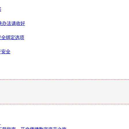
惑
解决办法请收好
安全绑定选项
产安全
。
？