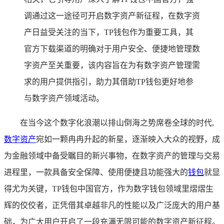
调通过这一途径可开启数字资产新征程，在数字资
产日益受关注的当下，TP钱包作为重要工具，其
官方下载渠道的明确对于用户安全、便捷地管理数
字资产至关重要，该内容旨在为有数字资产管理需
求的用户提供指引，助力其借助TP钱包更好地参
与数字资产领域活动。
在当今这个数字化浪潮以排山倒海之势席卷全球的时代,
数字资产
宛如一颗冉冉升起的新星，逐渐映入大众的视野，成
为金融领域中备受瞩目的新兴事物，在数字资产的管理与交易
进程里，一款具备安全保障、使用便捷且功能强大的
钱包
就显
得尤为关键，TP钱包中国官方，作为数字钱包领域里熠熠生
辉的佼佼者，正凭借其卓越非凡的性能以及广泛庞大的用户基
础，为广大用户开启了一段充满无限可能的数字资产新征程。