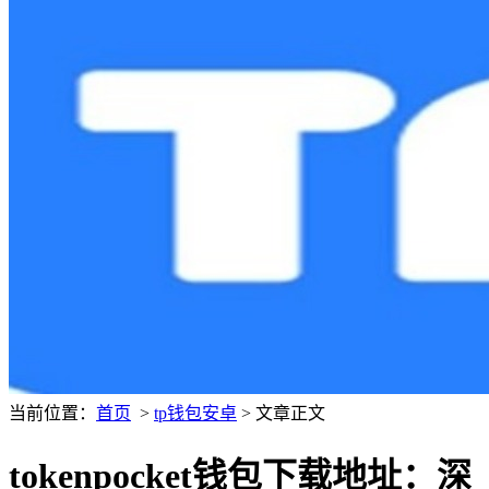
当前位置：
首页
>
tp钱包安卓
> 文章正文
tokenpocket钱包下载地址：深