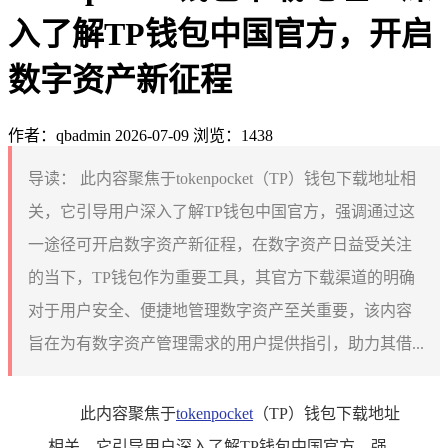
入了解TP钱包中国官方，开启
数字资产新征程
作者：qbadmin
2026-07-09
浏览：1438
导读：
此内容聚焦于tokenpocket（TP）钱包下载地址相
关，它引导用户深入了解TP钱包中国官方，强调通过这
一途径可开启数字资产新征程，在数字资产日益受关注
的当下，TP钱包作为重要工具，其官方下载渠道的明确
对于用户安全、便捷地管理数字资产至关重要，该内容
旨在为有数字资产管理需求的用户提供指引，助力其借...
此内容聚焦于
tokenpocket
（TP）钱包下载地址
相关，它引导用户深入了解TP钱包中国官方，强