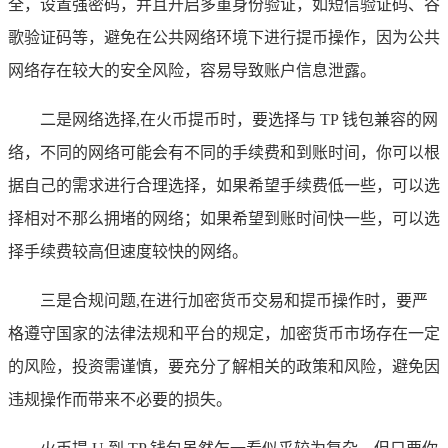
全，设置强密码，并且开启多重身份验证，如短信验证码、谷
歌验证码等，避免在公共网络环境下进行提币操作，因为公共
网络存在较大的安全风险，容易导致账户信息泄露。
二是网络选择,在火币提币时，要选择与 TP 钱包兼容的网
络，不同的网络可能会有不同的手续费和到账时间，你可以根
据自己的需求进行合理选择，如果希望手续费低一些，可以选
择相对不那么拥堵的网络；如果希望到账时间快一些，可以选
择手续费较高但速度较快的网络。
三是合规问题,在进行加密货币交易和提币操作时，要严
格遵守国家的法律法规和平台的规定，加密货币市场存在一定
的风险，投资需谨慎，要充分了解相关的政策和风险，避免因
违规操作而带来不必要的损失。