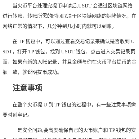
当火币平台处理完提币申请后,USDT 会通过区块链网络
进行转账，转账所需的时间取决于区块链网络的拥堵情况，在
网络正常的情况下，几分钟到几小时内就可以到账。
在 TP 钱包中，可以通过查看交易记录来确认是否收到 U
SDT，打开 TP 钱包，找到 USDT 钱包，点击进入交易记录页
面，如果有新的入账记录，并且金额与你在火币平台提币的金
额一致，就说明提币成功。
注意事项
在整个火币提 U 到 TP 钱包的过程中，有一些注意事项需
要时刻牢记。
一是安全问题,要高度确保自己的火币账户和 TP 钱包的安