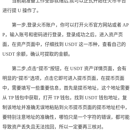
当前期准备工作全部就绪后,就可以正式开始在火币平台
进行提 U 操作了。
第一步,登录火币账户，你可以打开火币官方网站或者 AP
P，输入账号和密码进行登录，登录成功之后，进入资产页
面，在资产页面中，仔细找到 USDT 这一币种，查看自己的
USDT 余额，确认可提取的金额。
第二步,点击“提币”按钮，在 USDT 资产详情页面，会有
明显的“提币”选项，点击它即可进入提币页面，在提币页面
中，需要填写一些重要信息，首先是提币地址，这个地址需要
从 TP 钱包中获取，打开 TP 钱包，找到 USDT 钱包地址，复
制该地址并准确无误地粘贴到火币提币页面的提币地址栏中，
要特别注意地址的准确性，哪怕只是一个字符的错误，都可能
导致资产丢失且无法找回，所以一定要再三核对。