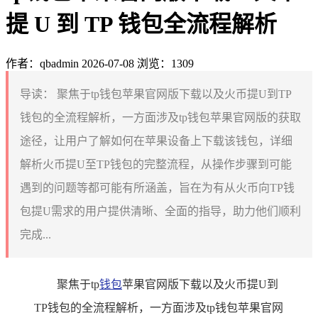
提 U 到 TP 钱包全流程解析
作者：qbadmin
2026-07-08
浏览：1309
导读：
聚焦于tp钱包苹果官网版下载以及火币提U到TP
钱包的全流程解析，一方面涉及tp钱包苹果官网版的获取
途径，让用户了解如何在苹果设备上下载该钱包，详细
解析火币提U至TP钱包的完整流程，从操作步骤到可能
遇到的问题等都可能有所涵盖，旨在为有从火币向TP钱
包提U需求的用户提供清晰、全面的指导，助力他们顺利
完成...
聚焦于tp
钱包
苹果官网版下载以及火币提U到
TP钱包的全流程解析，一方面涉及tp钱包苹果官网