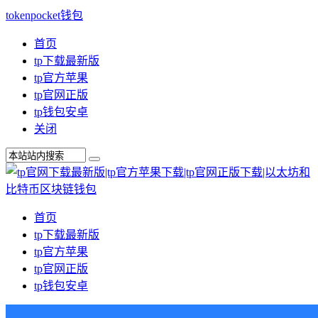
tokenpocket钱包
首页
tp下载最新版
tp官方苹果
tp官网正版
tp钱包安卓
关闭
首页
tp下载最新版
tp官方苹果
tp官网正版
tp钱包安卓