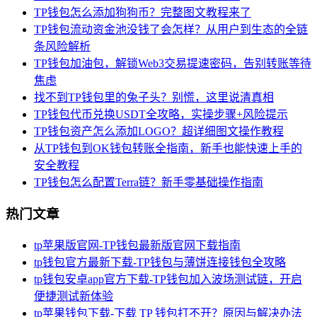
TP钱包怎么添加狗狗币？完整图文教程来了
TP钱包流动资金池没钱了会怎样？从用户到生态的全链
条风险解析
TP钱包加油包，解锁Web3交易提速密码，告别转账等待
焦虑
找不到TP钱包里的兔子头？别慌，这里说清真相
TP钱包代币兑换USDT全攻略，实操步骤+风险提示
TP钱包资产怎么添加LOGO？超详细图文操作教程
从TP钱包到OK钱包转账全指南，新手也能快速上手的
安全教程
TP钱包怎么配置Terra链？新手零基础操作指南
热门文章
tp苹果版官网-TP钱包最新版官网下载指南
tp钱包官方最新下载-TP钱包与薄饼连接钱包全攻略
tp钱包安卓app官方下载-TP钱包加入波场测试链，开启
便捷测试新体验
tp苹果钱包下载-下载 TP 钱包打不开？原因与解决办法