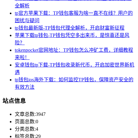
全解析
tp官方苹果下载：TP钱包客服为啥一直不在线？用户的
困扰与疑问
tp钱包最新版-TP钱包代理全解析，开启财富新征程
苹果下载tp钱包-TP钱包凭空多出来币，是惊喜还是风
险？
tokenpocket官网地址：TP钱包怎么冲矿工费，详细教程
来啦！
安卓钱包tp下载-TP钱包收录新代币，开启加密世界新机
遇
tp钱包ios海外下载：如何监控TP钱包，保障资产安全的
有效方法
站点信息
文章总数:3947
页面总数:0
分类总数:4
标签总数:29