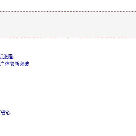
。
产新旅程
与用户体验新突破
更省心