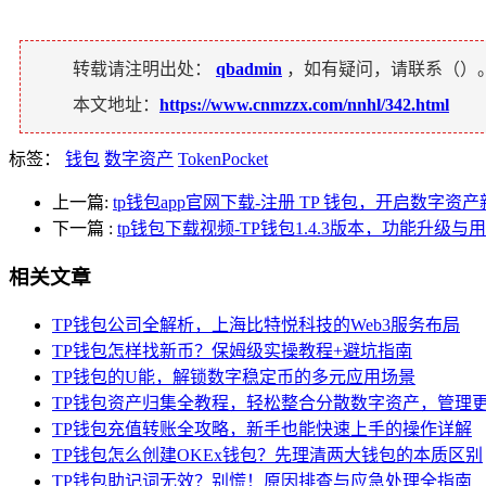
转载请注明出处：
qbadmin
，如有疑问，请联系（
）
本文地址：
https://www.cnmzzx.com/nnhl/342.html
标签：
钱包
数字资产
TokenPocket
上一篇:
tp钱包app官网下载-注册 TP 钱包，开启数字资
下一篇
:
tp钱包下载视频-TP钱包1.4.3版本，功能升级
相关文章
TP钱包公司全解析，上海比特悦科技的Web3服务布局
TP钱包怎样找新币？保姆级实操教程+避坑指南
TP钱包的U能，解锁数字稳定币的多元应用场景
TP钱包资产归集全教程，轻松整合分散数字资产，管理
TP钱包充值转账全攻略，新手也能快速上手的操作详解
TP钱包怎么创建OKEx钱包？先理清两大钱包的本质区别
TP钱包助记词无效？别慌！原因排查与应急处理全指南