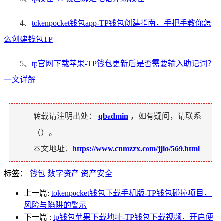
4、
tokenpocket钱包app-TP钱包创建指南，手把手教你怎
么创建钱包TP
5、
tp官网下载苹果-TP钱包更新后是否需要输入助记词？
一文详解
转载请注明出处：
qbadmin
，如有疑问，请联系
（
）。
本文地址：
https://www.cnmzzx.com/jjio/569.html
标签：
钱包
数字资产
资产安全
上一篇:
tokenpocket钱包下载手机版-TP钱包碰撞项目，
风险与陷阱的警示
下一篇
:
tp钱包苹果下载地址-TP钱包下载视频，开启便