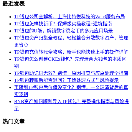
最近发表
TP钱包公司全解析，上海比特悦科技的Web3服务布局
TP钱包怎样找新币？保姆级实操教程+避坑指南
TP钱包的U能，解锁数字稳定币的多元应用场景
TP钱包资产归集全教程，轻松整合分散数字资产，管理
更省心
TP钱包充值转账全攻略，新手也能快速上手的操作详解
TP钱包怎么创建OKEx钱包？先理清两大钱包的本质区
别
TP钱包助记词无效？别慌！原因排查与应急处理全指南
TP钱包转账后能否退回？正确处理方式与风险提示
币转到TP钱包后价值没变化？别慌，一文理清背后的真
实逻辑
BNB资产如何顺利导入TP钱包？完整操作指南与风险提
示
热门文章