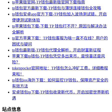
tp苹果版官网-TP钱包最新版官网下载指南
tp钱包官方最新下载-TP钱包与薄饼连接钱包全攻略
tp钱包安卓app官方下载-TP钱包加入波场测试链，开启
便捷测试新体验
tp苹果钱包下载-下载 TP 钱包打不开？原因与解决办法
全解析
tp官方苹果下载：TP钱包客服为啥一直不在线？用户的
困扰与疑问
tp钱包最新版-TP钱包代理全解析，开启财富新征程
苹果下载tp钱包-TP钱包凭空多出来币，是惊喜还是风
险？
tokenpocket官网地址：TP钱包怎么冲矿工费，详细教程
来啦！
tp钱包ios海外下载：如何监控TP钱包，保障资产安全的
有效方法
安卓钱包tp下载-TP钱包收录新代币，开启加密世界新机
遇
站点信息