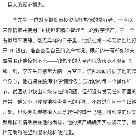
了巨大的经济损失。
李先生,一位对虚拟货币投资满怀热情的爱好者，一直以
来都信赖并使用 TP 钱包来精心管理自己的数字资产，在一个
看似风平浪静、毫无异样的日子里，他像往常一样习惯性地打
开 TP 钱包，准备查看自己的资产情况，眼前的一幕却如晴天
霹雳般让他惊愕不已——钱包里的大量虚拟货币竟不翼而飞，
那一刻，李先生只感觉大脑一片空白，慌乱瞬间占据了他的整
个身心，他迅速在脑海中仔细回忆自己近期的每一个操作细
节，试图从中找出可能存在的问题，但却没有发现任何明显的
异常，他又小心翼翼地检查自己的手机，不放过任何一个细微
之处，也没有发现被植入恶意软件的蛛丝马迹，可残酷的现实
就那样无情地摆在他的面前，他的资产确确实实被盗走了，那
种无助和绝望如潮水般将他淹没。