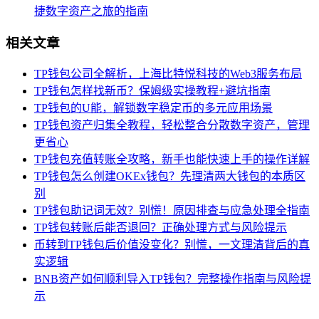
捷数字资产之旅的指南
相关文章
TP钱包公司全解析，上海比特悦科技的Web3服务布局
TP钱包怎样找新币？保姆级实操教程+避坑指南
TP钱包的U能，解锁数字稳定币的多元应用场景
TP钱包资产归集全教程，轻松整合分散数字资产，管理
更省心
TP钱包充值转账全攻略，新手也能快速上手的操作详解
TP钱包怎么创建OKEx钱包？先理清两大钱包的本质区
别
TP钱包助记词无效？别慌！原因排查与应急处理全指南
TP钱包转账后能否退回？正确处理方式与风险提示
币转到TP钱包后价值没变化？别慌，一文理清背后的真
实逻辑
BNB资产如何顺利导入TP钱包？完整操作指南与风险提
示