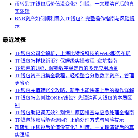
币转到TP钱包后价值没变化？别慌，一文理清背后的真
实逻辑
BNB资产如何顺利导入TP钱包？完整操作指南与风险提
示
最近发表
TP钱包公司全解析，上海比特悦科技的Web3服务布局
TP钱包怎样找新币？保姆级实操教程+避坑指南
TP钱包的U能，解锁数字稳定币的多元应用场景
TP钱包资产归集全教程，轻松整合分散数字资产，管理
更省心
TP钱包充值转账全攻略，新手也能快速上手的操作详解
TP钱包怎么创建OKEx钱包？先理清两大钱包的本质区
别
TP钱包助记词无效？别慌！原因排查与应急处理全指南
TP钱包转账后能否退回？正确处理方式与风险提示
币转到TP钱包后价值没变化？别慌，一文理清背后的真
实逻辑