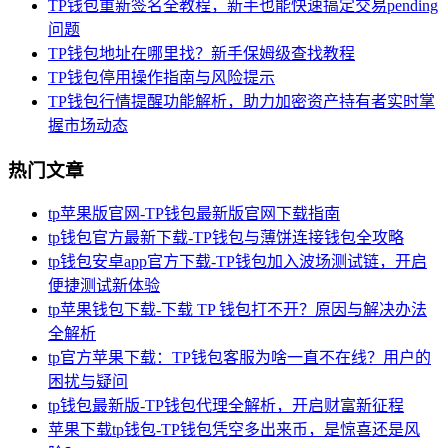
TP钱包重新签名全教程，新手也能快速搞定交易pending
问题
TP钱包地址在哪里找？新手保姆级查找教程
TP钱包停用操作指南与风险提示
TP钱包行情提醒功能解析，助力加密资产持有者实时掌
握市场动态
热门文章
tp苹果版官网-TP钱包最新版官网下载指南
tp钱包官方最新下载-TP钱包与薄饼连接钱包全攻略
tp钱包安卓app官方下载-TP钱包加入波场测试链，开启
便捷测试新体验
tp苹果钱包下载-下载 TP 钱包打不开？原因与解决办法
全解析
tp官方苹果下载：TP钱包客服为啥一直不在线？用户的
困扰与疑问
tp钱包最新版-TP钱包代理全解析，开启财富新征程
苹果下载tp钱包-TP钱包凭空多出来币，是惊喜还是风