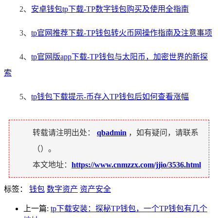
2、
安卓钱包tp下载-TP数字钱包购买及使用全指南
3、
tp官网推荐下载-TP钱包转火币网操作指南及注意事项
4、
tp官网版app下载-TP钱包与太阳币，加密世界的新探
索
5、
tp钱包下载提示-币存入TP钱包后如何查看涨幅
转载请注明出处：
qbadmin
，如有疑问，请联系
（
）。
本文地址：
https://www.cnmzzx.com/jjio/3536.html
标签：
钱包
数字资产
资产安全
上一篇:
tp下载安装：探秘TP钱包，一个TP钱包有几个