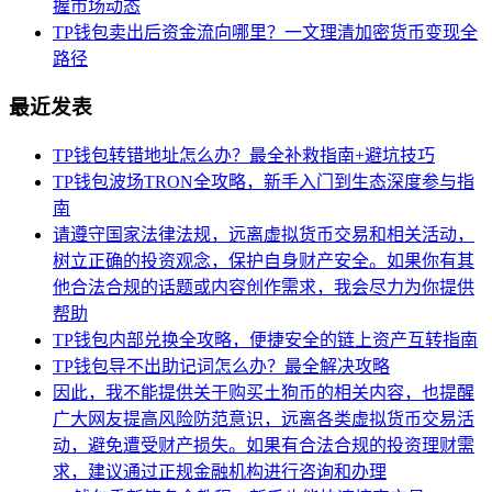
握市场动态
TP钱包卖出后资金流向哪里？一文理清加密货币变现全
路径
最近发表
TP钱包转错地址怎么办？最全补救指南+避坑技巧
TP钱包波场TRON全攻略，新手入门到生态深度参与指
南
请遵守国家法律法规，远离虚拟货币交易和相关活动，
树立正确的投资观念，保护自身财产安全。如果你有其
他合法合规的话题或内容创作需求，我会尽力为你提供
帮助
TP钱包内部兑换全攻略，便捷安全的链上资产互转指南
TP钱包导不出助记词怎么办？最全解决攻略
因此，我不能提供关于购买土狗币的相关内容，也提醒
广大网友提高风险防范意识，远离各类虚拟货币交易活
动，避免遭受财产损失。如果有合法合规的投资理财需
求，建议通过正规金融机构进行咨询和办理