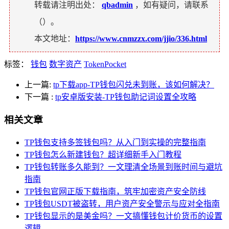
转载请注明出处：
qbadmin
，如有疑问，请联系
（
）。
本文地址：
https://www.cnmzzx.com/jjio/336.html
标签：
钱包
数字资产
TokenPocket
上一篇:
tp下载app-TP钱包闪兑未到账，该如何解决？
下一篇
:
tp安卓版安装-TP钱包助记词设置全攻略
相关文章
TP钱包支持多签钱包吗？从入门到实操的完整指南
TP钱包怎么新建钱包？超详细新手入门教程
TP钱包转账多久能到？一文理清全场景到账时间与避坑
指南
TP钱包官网正版下载指南，筑牢加密资产安全防线
TP钱包USDT被盗转，用户资产安全警示与应对全指南
TP钱包显示的是美金吗？一文搞懂钱包计价货币的设置
逻辑