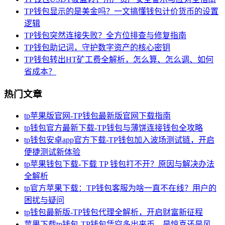
TP钱包显示的是美金吗？一文搞懂钱包计价货币的设置
逻辑
TP钱包突然连接失败？全方位排查与修复指南
TP钱包助记词，守护数字资产的核心密钥
TP钱包转出HT矿工费全解析，怎么算、怎么调、如何
省成本？
热门文章
tp苹果版官网-TP钱包最新版官网下载指南
tp钱包官方最新下载-TP钱包与薄饼连接钱包全攻略
tp钱包安卓app官方下载-TP钱包加入波场测试链，开启
便捷测试新体验
tp苹果钱包下载-下载 TP 钱包打不开？原因与解决办法
全解析
tp官方苹果下载：TP钱包客服为啥一直不在线？用户的
困扰与疑问
tp钱包最新版-TP钱包代理全解析，开启财富新征程
苹果下载tp钱包-TP钱包凭空多出来币，是惊喜还是风