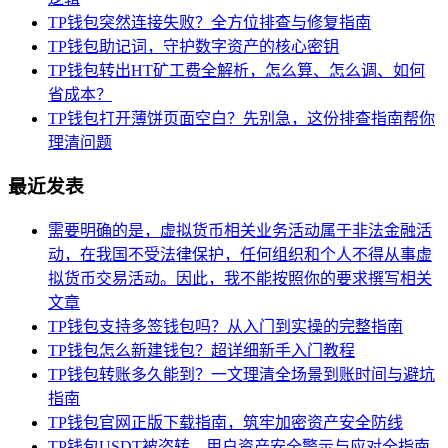
TP钱包突然连接失败？全方位排查与修复指南
TP钱包助记词，守护数字资产的核心密钥
TP钱包转出HT矿工费全解析，怎么算、怎么调、如何
省成本？
TP钱包打开薄饼页面空白？先别急，这份排查指南帮你
理清问题
最近发表
需要明确的是，虚拟货币相关业务活动属于非法金融活
动，在我国不受法律保护，任何组织和个人不得从事虚
拟货币交易活动。因此，我不能按照你的要求撰写相关
文章
TP钱包支持多签钱包吗？从入门到实操的完整指南
TP钱包怎么新建钱包？超详细新手入门教程
TP钱包转账多久能到？一文理清全场景到账时间与避坑
指南
TP钱包官网正版下载指南，筑牢加密资产安全防线
TP钱包USDT被盗转，用户资产安全警示与应对全指南