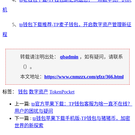
机
5、
tp钱包下载推荐-TP麦子钱包，开启数字资产管理新征
程
转载请注明出处：
qbadmin
，如有疑问，请联系
（
）。
本文地址：
https://www.cnmzzx.com/gfzz/366.html
标签：
钱包
数字资产
TokenPocket
上一篇:
tp官方苹果下载：TP钱包客服为啥一直不在线？
用户的困扰与疑问
下一篇
:
tp钱包苹果下载手机版-TP钱包与猪猪币，加密
世界的新探索