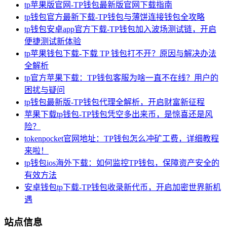
tp苹果版官网-TP钱包最新版官网下载指南
tp钱包官方最新下载-TP钱包与薄饼连接钱包全攻略
tp钱包安卓app官方下载-TP钱包加入波场测试链，开启
便捷测试新体验
tp苹果钱包下载-下载 TP 钱包打不开？原因与解决办法
全解析
tp官方苹果下载：TP钱包客服为啥一直不在线？用户的
困扰与疑问
tp钱包最新版-TP钱包代理全解析，开启财富新征程
苹果下载tp钱包-TP钱包凭空多出来币，是惊喜还是风
险？
tokenpocket官网地址：TP钱包怎么冲矿工费，详细教程
来啦！
tp钱包ios海外下载：如何监控TP钱包，保障资产安全的
有效方法
安卓钱包tp下载-TP钱包收录新代币，开启加密世界新机
遇
站点信息