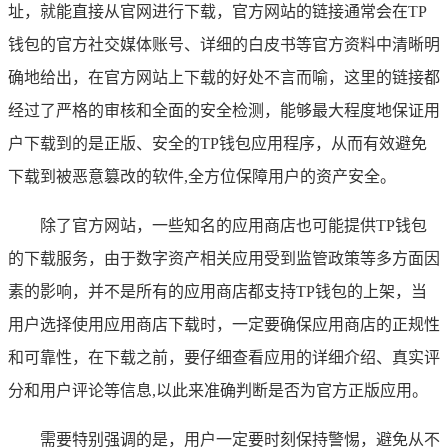
址，就能直接从官网进行下载，官方网站的链接通常会在TP
钱包的官方社交媒体账号、详细的白皮书等官方资料中清晰明
确地给出，在官方网站上下载的好处不言而喻，这里的链接都
经过了严格的审核和全面的安全检测，能够最大程度地保证用
户下载到的是正版、安全的TP钱包应用程序，从而有效避免
下载到被恶意篡改的软件,全方位保障用户的资产安全。
除了官方网站，一些知名的应用商店也可能提供TP钱包
的下载服务，由于数字资产相关应用受到监管政策等多方面因
素的影响，并不是所有的应用商店都支持TP钱包的上架，当
用户选择使用应用商店下载时，一定要确保应用商店的正规性
和可靠性，在下载之前，要仔细查看应用的详细介绍、真实评
分和用户评论等信息,以此来准确判断是否为官方正版应用。
需要特别强调的是，用户一定要时刻保持警惕，避免从不