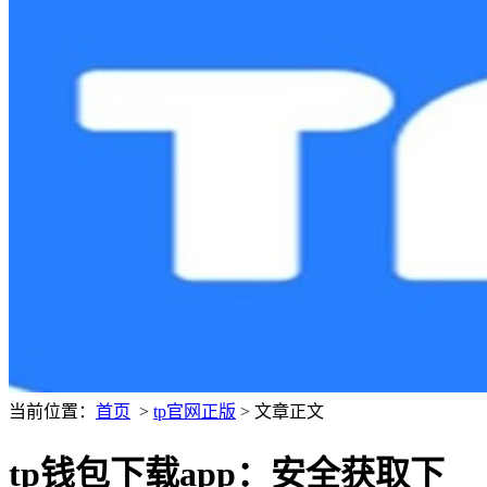
当前位置：
首页
>
tp官网正版
> 文章正文
tp钱包下载app：安全获取下