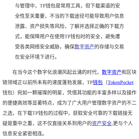
与管理中，TP钱包是常用工具，但下载渠道的安
全性至关重要，不当的下载途径可能导致用户信息
泄露、资产损失等风险，了解并选择正确的下载方
式，能保障用户在使用TP钱包时的安全，避免遭
受各类网络安全威胁，确保
数字资产
的存储与交易
在安全环境下进行。
在当今这个数字化浪潮风起云涌的时代，
数字资产
和区块
链领域正以前所未有的速度蓬勃发展，TP
钱包
（
TokenPocket
钱包）宛如一颗璀璨的明星，凭借其功能的丰富多样以及操作
的便捷高效等显著特点，成为了广大用户管理数字资产的不二
之选，在下载TP钱包的过程中，获取安全可靠的下载链接无
疑是重中之重，这不仅直接关系到用户的
资产安全
,更与个人
信息安全紧密相连。