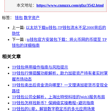
本文地址：
https://www.cnmzzx.com/gfzz/3542.html
标签：
钱包
数字资产
上一篇:
以太坊下载tp钱包-TP钱包流水不足2000背后的
隐忧
下一篇
:
tp钱包官方安装包下载：将火币网的币提至 TP
钱包的详细指南
相关文章
TP钱包停用操作指南与风险提示
TP钱包行情提醒功能解析，助力加密资产持有者实时掌
握市场动态
TP钱包卖出后资金流向哪里？一文理清加密货币变现全
路径
TP钱包公司全解析，上海比特悦科技的Web3服务布局
TP钱包怎样找新币？保姆级实操教程+避坑指南
TP钱包的U能，解锁数字稳定币的多元应用场景