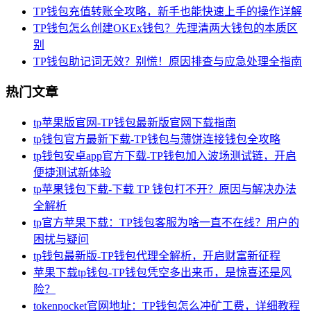
TP钱包充值转账全攻略，新手也能快速上手的操作详解
TP钱包怎么创建OKEx钱包？先理清两大钱包的本质区
别
TP钱包助记词无效？别慌！原因排查与应急处理全指南
热门文章
tp苹果版官网-TP钱包最新版官网下载指南
tp钱包官方最新下载-TP钱包与薄饼连接钱包全攻略
tp钱包安卓app官方下载-TP钱包加入波场测试链，开启
便捷测试新体验
tp苹果钱包下载-下载 TP 钱包打不开？原因与解决办法
全解析
tp官方苹果下载：TP钱包客服为啥一直不在线？用户的
困扰与疑问
tp钱包最新版-TP钱包代理全解析，开启财富新征程
苹果下载tp钱包-TP钱包凭空多出来币，是惊喜还是风
险？
tokenpocket官网地址：TP钱包怎么冲矿工费，详细教程