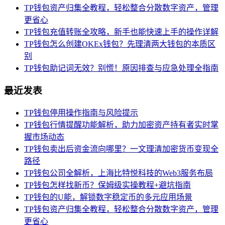
TP钱包资产归集全教程，轻松整合分散数字资产，管理
更省心
TP钱包充值转账全攻略，新手也能快速上手的操作详解
TP钱包怎么创建OKEx钱包？先理清两大钱包的本质区
别
TP钱包助记词无效？别慌！原因排查与应急处理全指南
最近发表
TP钱包停用操作指南与风险提示
TP钱包行情提醒功能解析，助力加密资产持有者实时掌
握市场动态
TP钱包卖出后资金流向哪里？一文理清加密货币变现全
路径
TP钱包公司全解析，上海比特悦科技的Web3服务布局
TP钱包怎样找新币？保姆级实操教程+避坑指南
TP钱包的U能，解锁数字稳定币的多元应用场景
TP钱包资产归集全教程，轻松整合分散数字资产，管理
更省心