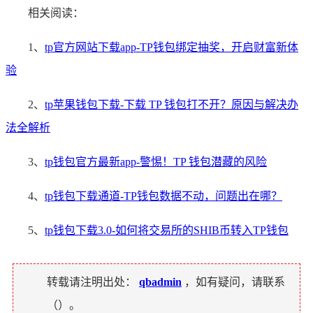
相关阅读：
1、
tp官方网站下载app-TP钱包绑定抽奖，开启财富新体
验
2、
tp苹果钱包下载-下载 TP 钱包打不开？原因与解决办
法全解析
3、
tp钱包官方最新app-警惕！TP 钱包潜藏的风险
4、
tp钱包下载通道-TP钱包数据不动，问题出在哪？
5、
tp钱包下载3.0-如何将交易所的SHIB币转入TP钱包
转载请注明出处：
qbadmin
，如有疑问，请联系
（
）。